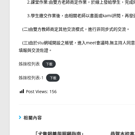
2.課堂作業:由雙方老師商定作業，於線上發給學生，完成
3.學生繳交作業後，由相關老師以書面或kami評閱，再發
(二)由雙方教師商定其他交流模式，進行非同步式的交流。
(三)由於stu網域開設之帳號，進入meet會議時,無主持人
填報與交流佐證。
姊妹校列表
下載
姊妹校列表-1
下載
Post Views:
156
相關內容
「犬隻飼養與照顧指南」
恭賀本校高