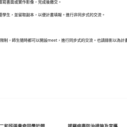
繕寫書面或實作影像，完成後繳交。
還學生，並留取副本，以便計畫填報。進行非同步式的交流。
同意限制，師生隨時都可以開設meet，進行同步式的交流。也請錄影以為計
二和班張貴奇同學於閱
諾羅病毒防治措施及宣導