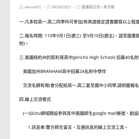
Post
Post
Post
nknush01
08/30/2021
圖書館公告
/
未分類
author:
published:
category:
一.凡本校高一,高二同學均可參加(有英語檢定證書聽寫以上程度
二.報名時間: 110年9月1日(週三) 至9月10日(週五)，
附)。
三.美國紐約州的耶利哥高中(Jericho High School) 招募40
美國加州BRANHAM高中招募24名附中學伴
交流名額有限(會分配給高一,高二甚至國中小同學,請把握報名
四.線上交流模式
(一)以stu網域開設參與其中兩國師生google mail帳號，創設
1.訊息串:雙方師生留言，互通訊息的線上交流工具。