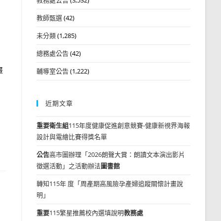
教師甄選
(42)
未分類
(1,285)
總務處公告
(42)
畫
輔導室公告
(1,222)
近期文章
重要
衛生組
115年度健康促進創意競賽-健康新視界海報
設計與電繪比賽得獎名單
公告
高市圖辦理「2026朗聲大賞：朗讀文本演出影片
徵選活動」之活動辦法
圖書館
轉知115年 度「周產期高風險孕產婦追蹤關懷計畫說
明」
重要
115繁星推薦校內選填說明
教務處