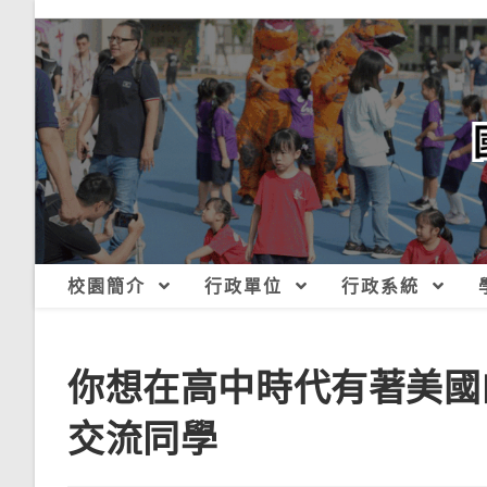
跳
轉
至
主
要
內
容
校園簡介
行政單位
行政系統
你想在高中時代有著美國
交流同學