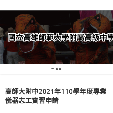
跳
轉
至
主
要
內
容
選單
高師大附中2021年110學年度專業
儀器志工實習申請