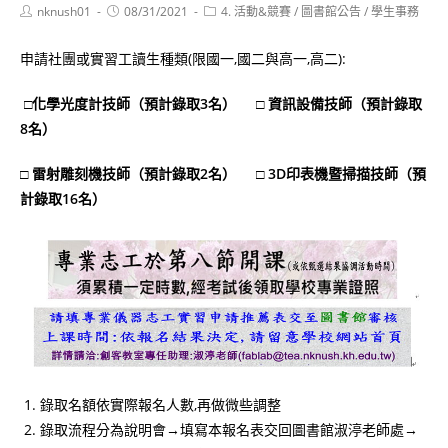
Post
Post
Post
nknush01
08/31/2021
4. 活動&競賽
/
圖書館公告
/
學生事務
author:
published:
category:
申請社團或實習工讀生種類(限國一,國二與高一,高二):
□化學光度計技師（預計錄取3名） □ 資訊設備技師（預計錄取
8名）
□ 雷射雕刻機技師（預計錄取2名） □ 3D印表機暨掃描技師（預
計錄取16名）
錄取名額依實際報名人數,再做微些調整
錄取流程分為說明會→填寫本報名表交回圖書館淑渟老師處→