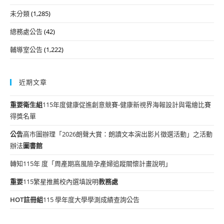
未分類
(1,285)
總務處公告
(42)
輔導室公告
(1,222)
近期文章
重要
衛生組
115年度健康促進創意競賽-健康新視界海報設計與電繪比賽
得獎名單
公告
高市圖辦理「2026朗聲大賞：朗讀文本演出影片徵選活動」之活動
辦法
圖書館
轉知115年 度「周產期高風險孕產婦追蹤關懷計畫說明」
重要
115繁星推薦校內選填說明
教務處
HOT
註冊組
115 學年度大學學測成績查詢公告