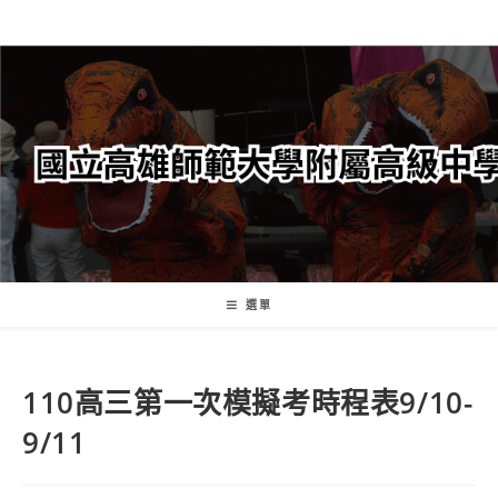
跳
轉
至
主
要
內
容
選單
110高三第一次模擬考時程表9/10-
9/11