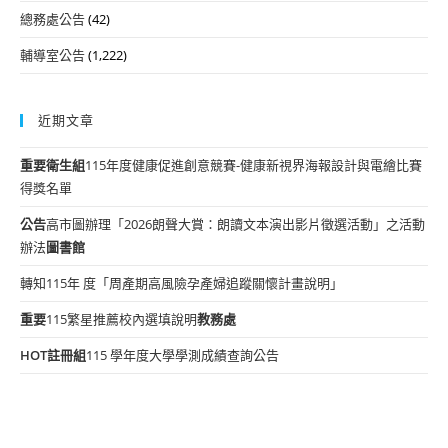
總務處公告
(42)
輔導室公告
(1,222)
近期文章
重要
衛生組
115年度健康促進創意競賽-健康新視界海報設計與電繪比賽
得獎名單
公告
高市圖辦理「2026朗聲大賞：朗讀文本演出影片徵選活動」之活動
辦法
圖書館
轉知115年 度「周產期高風險孕產婦追蹤關懷計畫說明」
重要
115繁星推薦校內選填說明
教務處
HOT
註冊組
115 學年度大學學測成績查詢公告