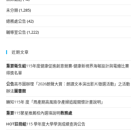
未分類
(1,285)
總務處公告
(42)
輔導室公告
(1,222)
近期文章
重要
衛生組
115年度健康促進創意競賽-健康新視界海報設計與電繪比賽
得獎名單
公告
高市圖辦理「2026朗聲大賞：朗讀文本演出影片徵選活動」之活動
辦法
圖書館
轉知115年 度「周產期高風險孕產婦追蹤關懷計畫說明」
重要
115繁星推薦校內選填說明
教務處
HOT
註冊組
115 學年度大學學測成績查詢公告