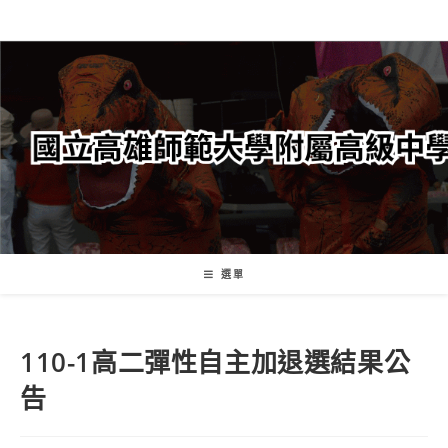
跳
轉
至
主
要
內
容
選單
110-1高二彈性自主加退選結果公
告