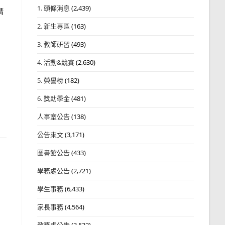
1. 頭條消息
(2,439)
請
2. 新生專區
(163)
3. 教師研習
(493)
4. 活動&競賽
(2,630)
5. 榮譽榜
(182)
6. 獎助學金
(481)
人事室公告
(138)
公告來文
(3,171)
圖書館公告
(433)
學務處公告
(2,721)
學生事務
(6,433)
家長事務
(4,564)
教務處公告
(3,532)