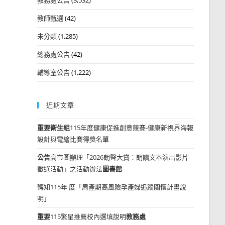
教師甄選
(42)
未分類
(1,285)
總務處公告
(42)
輔導室公告
(1,222)
近期文章
重要
衛生組
115年度健康促進創意競賽-健康新視界海報
設計與電繪比賽得獎名單
公告
高市圖辦理「2026朗聲大賞：朗讀文本演出影片
徵選活動」之活動辦法
圖書館
轉知115年 度「周產期高風險孕產婦追蹤關懷計畫說
明」
重要
115繁星推薦校內選填說明
教務處