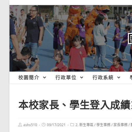
跳
轉
至
主
要
內
容
校園簡介
行政單位
行政系統
本校家長、學生登入成績
Post
Post
Post
ashs510
09/17/2021
2. 新生專區
/
學生事務
/
家長事務
/
author:
published:
category: