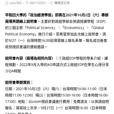
Post
Post
Post
ashs560
09/17/2021
輔導室公告
author:
published:
category:
早稻田大學的「政治經濟學部」即將在2021年10月2日（六）舉辦
兩場英語線上說明會
，主要針對政經學部全英語授課學程（EDP）
的三個主修「Political Science」、「Economics」、「Global
Political Economy」進行介紹。若希望參加此次線上說明會，須
於9/27（一）台灣時間16:00前填寫線上報名表單，報名成功後會
收到視訊會議的連結邀請。
說明會內容（兩場為相同內容）：
①政經EDP學程的學系介紹、課
程規劃、2022年9月入學的AO申請方式②政經EDP在學生心得分享
③QA時間
說明會舉辦資訊：
日期｜2021年10月2日（六）場(1)｜台灣時間10:00-11:00（日本
時間11:00-12:00）場(2)｜台灣時間15:00-16:00（日本時間16:00-
17:00）地點｜以zoom視訊會議進行費用｜免費語言｜以英語說明
報名｜填寫
線上表單
，9月27日（一）台灣時間16:00（日本時間