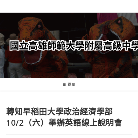
跳
轉
至
主
要
內
容
選單
轉知早稻田大學政治經濟學部
10/2（六）舉辦英語線上說明會