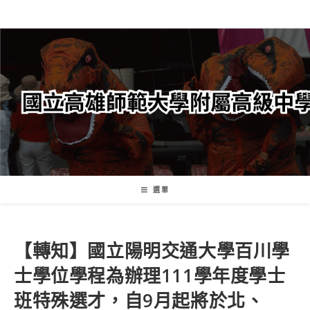
跳
轉
至
主
要
內
容
選單
【轉知】國立陽明交通大學百川學
士學位學程為辦理111學年度學士
班特殊選才，自9月起將於北、