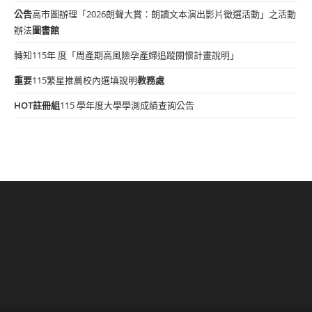
公告
高市圖辦理「2026朗聲大賞：朗讀文本演出影片徵選活動」之活動
辦法
圖書館
轉知115年 度「周產期高風險孕產婦追蹤關懷計畫說明」
重要
115繁星推薦校內選填說明
教務處
HOT
註冊組
115 學年度大學學測成績查詢公告