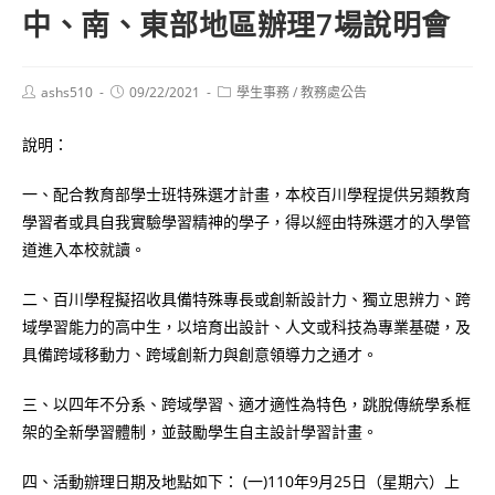
中、南、東部地區辦理7場說明會
Post
Post
Post
ashs510
09/22/2021
學生事務
/
教務處公告
author:
published:
category:
說明：
一、配合教育部學士班特殊選才計畫，本校百川學程提供另類教育
學習者或具自我實驗學習精神的學子，得以經由特殊選才的入學管
道進入本校就讀。
二、百川學程擬招收具備特殊專長或創新設計力、獨立思辨力、跨
域學習能力的高中生，以培育出設計、人文或科技為專業基礎，及
具備跨域移動力、跨域創新力與創意領導力之通才。
三、以四年不分系、跨域學習、適才適性為特色，跳脫傳統學系框
架的全新學習體制，並鼓勵學生自主設計學習計畫。
四、活動辦理日期及地點如下： (一)110年9月25日（星期六）上