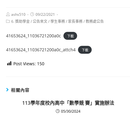
Post
Post
ashs510
09/22/2021
author:
published:
Post
6. 獎助學金
/
公告來文
/
學生事務
/
家長事務
/
教務處公告
category:
41653624_11036721200a0c
下載
41653624_11036721200a0c_attch4
下載
Post Views:
150
相關內容
113學年度校內高中「數學競 賽」實施辦法
05/30/2024