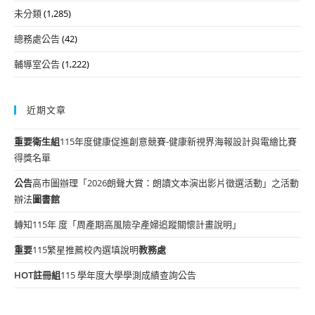
未分類
(1,285)
總務處公告
(42)
輔導室公告
(1,222)
近期文章
重要
衛生組
115年度健康促進創意競賽-健康新視界海報設計與電繪比賽
得獎名單
公告
高市圖辦理「2026朗聲大賞：朗讀文本演出影片徵選活動」之活動
辦法
圖書館
轉知115年 度「周產期高風險孕產婦追蹤關懷計畫說明」
重要
115繁星推薦校內選填說明
教務處
HOT
註冊組
115 學年度大學學測成績查詢公告