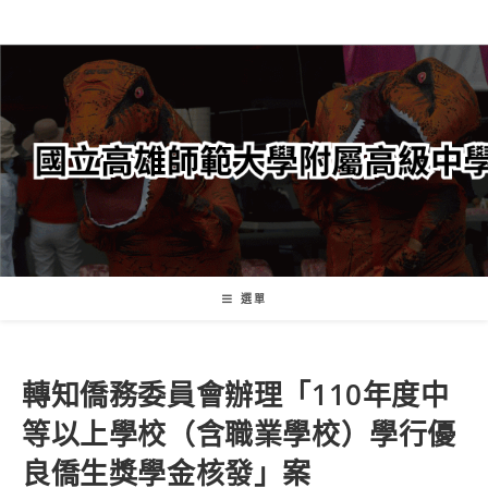
跳
轉
至
主
要
內
容
選單
轉知僑務委員會辦理「110年度中
等以上學校（含職業學校）學行優
良僑生獎學金核發」案