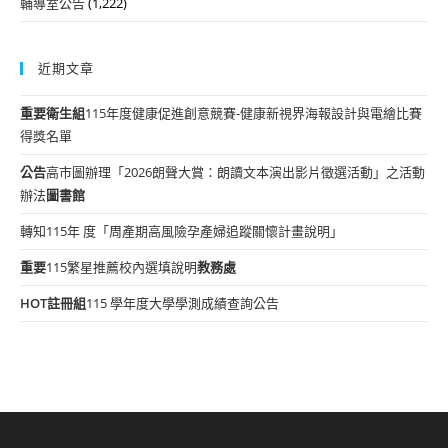
輔導室公告
(1,222)
近期文章
重要
衛生組
115年度健康促進創意競賽-健康新視界海報設計與電繪比賽
得獎名單
公告
高市圖辦理「2026朗聲大賞：朗讀文本演出影片徵選活動」之活動
辦法
圖書館
轉知115年 度「周產期高風險孕產婦追蹤關懷計畫說明」
重要
115繁星推薦校內選填說明
教務處
HOT
註冊組
115 學年度大學學測成績查詢公告