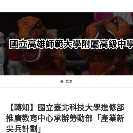
跳
轉
至
主
要
內
容
選單
【轉知】國立臺北科技大學進修部
推廣教育中心承辦勞動部「產業新
尖兵計劃」