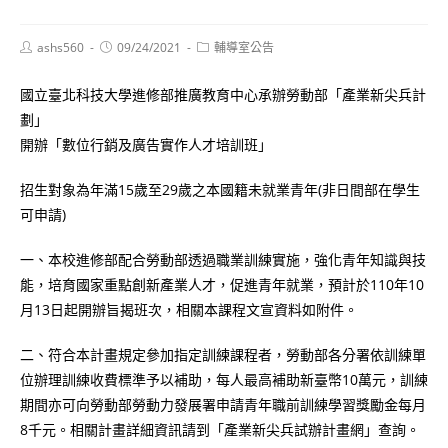
Post
Post
Post
ashs560
09/24/2021
輔導室公告
author:
published:
category:
國立臺北科技大學進修部推廣教育中心承辦勞動部「產業新尖兵計
劃」
開辦「數位行銷及廣告實作人才培訓班」
招生對象為年滿15歲至29歲之本國籍未就業青年(非日間部在學生
可申請)
一、本校進修部配合勞動部透過職業訓練實施，強化青年知識與技
能，培育國家重點創新產業人才，促進青年就業，預計於110年10
月13日起開辦旨揭班次，相關本課程文宣資料如附件。
二、符合本計畫規定參加指定訓練課程者，勞動部各分署依訓練單
位辦理訓練收費標準予以補助，每人最高補助新臺幣10萬元，訓練
期間亦可向勞動部勞動力發展署申請青年職前訓練學習獎勵金每月
8千元。相關計畫詳細資訊請到「產業新尖兵試辦計畫網」查詢。