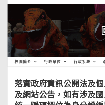
跳
轉
至
主
要
內
容
校園簡介
行政單位
行政系統
落實政府資訊公開法及個
及網站公告，如有涉及國