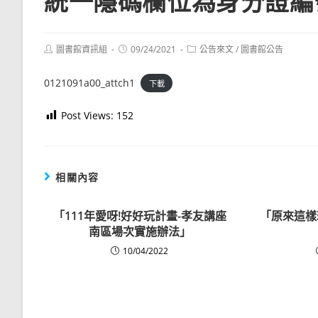
統一隱碼欄位為身分證編
Post
Post
Post
圖書館資訊組
09/24/2021
公告來文
/
圖書館公告
author:
published:
category:
0121091a00_attch1
下載
Post Views:
152
相關內容
「111年愛呀!好好玩計畫-孝友講座
「原來這樣
南區場次實施辦法」
10/04/2022