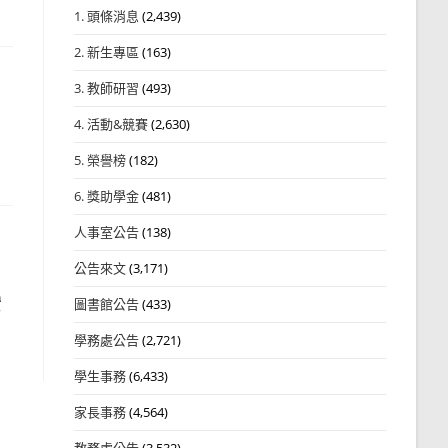
1. 頭條消息
(2,439)
2. 新生專區
(163)
3. 教師研習
(493)
4. 活動&競賽
(2,630)
5. 榮譽榜
(182)
6. 獎助學金
(481)
人事室公告
(138)
公告來文
(3,171)
實
圖書館公告
(433)
學務處公告
(2,721)
學生事務
(6,433)
家長事務
(4,564)
教務處公告
(3,532)