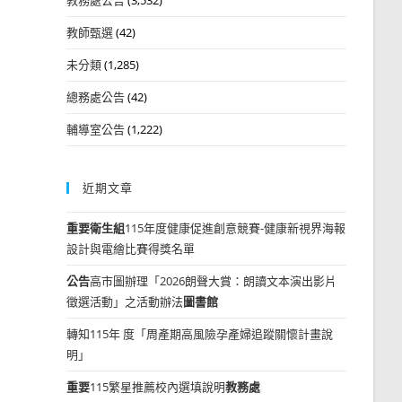
教師甄選
(42)
未分類
(1,285)
總務處公告
(42)
輔導室公告
(1,222)
近期文章
重要
衛生組
115年度健康促進創意競賽-健康新視界海報
設計與電繪比賽得獎名單
公告
高市圖辦理「2026朗聲大賞：朗讀文本演出影片
徵選活動」之活動辦法
圖書館
轉知115年 度「周產期高風險孕產婦追蹤關懷計畫說
明」
重要
115繁星推薦校內選填說明
教務處