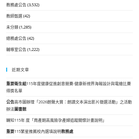
教務處公告
(3,532)
教師甄選
(42)
未分類
(1,285)
總務處公告
(42)
輔導室公告
(1,222)
近期文章
重要
衛生組
115年度健康促進創意競賽-健康新視界海報設計與電繪比賽
得獎名單
公告
高市圖辦理「2026朗聲大賞：朗讀文本演出影片徵選活動」之活動
辦法
圖書館
轉知115年 度「周產期高風險孕產婦追蹤關懷計畫說明」
重要
115繁星推薦校內選填說明
教務處