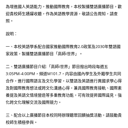
為增進國人英語能力，推動國際教育，本校製播雙語廣播節目，歡
迎貴校師生踴躍收聽，作為英語教學資源，敬請公告周知，請查
照。
說明：
一、本校英語學系配合國家推動國際教育2.0政策及2030年雙語國
家政策，製播雙語廣播節目「高師i世界」。
二、雙語廣播節目介紹:「高師i世界」節目撥出時段每週五
3:05PM-4:00PM，頻道M101.7，内容由國內學生及外籍學生共同
合作，進行國際語言及文化學習，以雙語及英語進行異國求學心得
及對國際教育想法或跨文化溝通心得，兼具國際教育接軌、國際素
養提及英語文情境營造等多重教育功能，可有效提昇國際識見，強
化跨文化理解交流及國際競力。
三、配合以上廣播節目本校同時辦理聽眾回饋抽獎活動，請鼓勵貴
校師生積極參與。