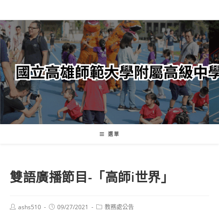
跳
轉
至
主
要
內
容
選單
雙語廣播節目-「高師i世界」
Post
Post
Post
ashs510
09/27/2021
教務處公告
author:
published:
category: