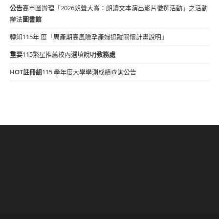
公告
高市圖辦理「2026朗聲大賞：朗讀文本演出影片徵選活動」之活動
辦法
圖書館
轉知115年 度「周產期高風險孕產婦追蹤關懷計畫說明」
重要
115繁星推薦校內選填說明
教務處
HOT
註冊組
115 學年度大學學測成績查詢公告