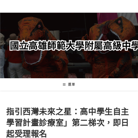
跳
轉
至
主
要
內
容
選單
指引西灣未來之星：高中學生自主
學習計畫診療室」第二梯次，即日
起受理報名