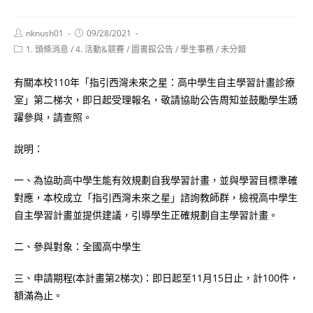
Post
Post
nknush01
09/28/2021
author:
published:
Post
1. 頭條消息
/
4. 活動&競賽
/
圖書館公告
/
學生事務
/
未分類
category:
有關本校110年「指引西灣未來之星：高中學生自主學習計畫診療
室」第二梯次，即日起受理報名，敬請協助公告周知並鼓勵學生踴
躍參與，請查照。
說明：
一、為協助高中學生能有效規劃自我學習計畫，並與學習目標準確
對應，本校成立「指引西灣未來之星」諮詢教師群，檢視高中學生
自主學習計畫並提供建議，引導學生正確規劃自主學習計畫。
二、參與對象：全國高中學生
三、申請期程(本計畫第2梯次)：即日起至11月15日止，計100件，
額滿為止。