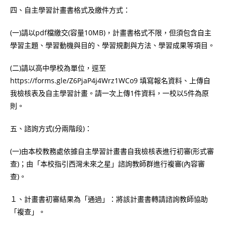
四、自主學習計畫書格式及繳件方式：
(一)請以pdf檔繳交(容量10MB)，計畫書格式不限，但須包含自主
學習主題、學習動機與目的、學習規劃與方法、學習成果等項目。
(二)請以高中學校為單位，逕至
https://forms.gle/Z6PjaP4j4Wrz1WCo9 填寫報名資料、上傳自
我檢核表及自主學習計畫。請一次上傳1件資料，一校以5件為原
則。
五、諮詢方式(分兩階段)：
(一)由本校教務處依據自主學習計畫書自我檢核表進行初審(形式審
查)；由「本校指引西灣未來之星」諮詢教師群進行複審(內容審
查)。
１、計畫書初審結果為「通過」：將該計畫書轉請諮詢教師協助
「複查」。