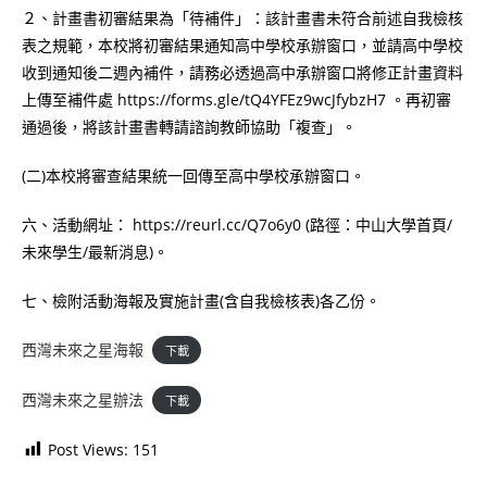
２、計畫書初審結果為「待補件」：該計畫書未符合前述自我檢核
表之規範，本校將初審結果通知高中學校承辦窗口，並請高中學校
收到通知後二週內補件，請務必透過高中承辦窗口將修正計畫資料
上傳至補件處 https://forms.gle/tQ4YFEz9wcJfybzH7 。再初審
通過後，將該計畫書轉請諮詢教師協助「複查」。
(二)本校將審查結果統一回傳至高中學校承辦窗口。
六、活動網址： https://reurl.cc/Q7o6y0 (路徑：中山大學首頁/
未來學生/最新消息)。
七、檢附活動海報及實施計畫(含自我檢核表)各乙份。
西灣未來之星海報
下載
西灣未來之星辦法
下載
Post Views:
151