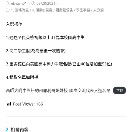
Post
Post
nknush01
09/28/2021
author:
published:
Post
1. 頭條消息
/
4. 活動&競賽
/
圖書館公告
/
學生事務
/
未分類
category:
入選標準:
1.通過全民英檢初級以上,且為本校國高中生
2.高二學生(因為為最後一次機會)
3.圖書館已向美國高中極力爭取名額(已由40位增加至53位)
4.錄取名單如附檔
高師大附中與紐約州耶利哥姊妹校-國際交流代表入選名單
下載
Post Views:
166
相關內容