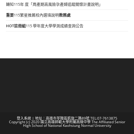
轉知115年 度「周產期高風險孕產婦追蹤關懷計畫說明」
重要
115繁星推薦校內選填說明
教務處
HOT
註冊組
115 學年度大學學測成績查詢公告
登入系統
| 地址：高雄市苓雅區凱旋二路89號 TEL:07-7613875
Copyright (c) 2020 國立高雄師範大學附屬高級中學 The Affiliated Senior
High School of National Kaohsiung Normal University