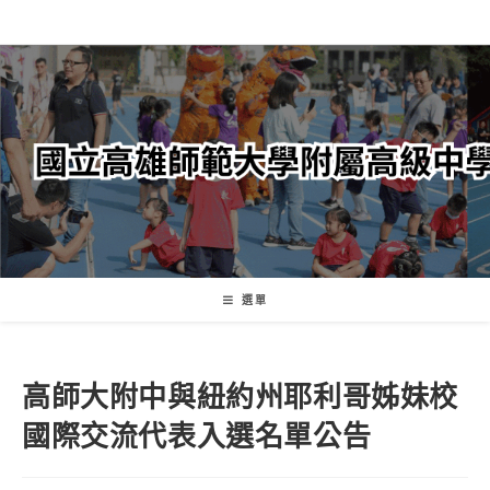
跳
轉
至
主
要
內
容
選單
高師大附中與紐約州耶利哥姊妹校
國際交流代表入選名單公告