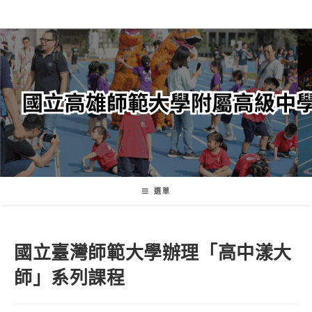
跳
轉
至
主
要
內
容
選單
國立臺灣師範大學辦理「高中漾大
師」系列課程