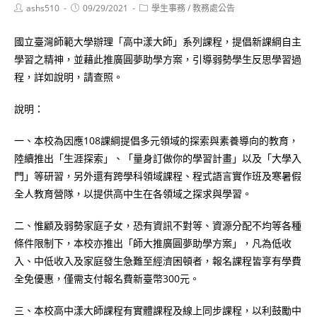
Post
Post
Post
ashs510
09/29/2021
學生事務
/
教務處公告
author:
published:
category:
國立臺灣師範大學辦理「高中漾大師」系列課程，提倡新課綱自主
學習之精神，並藉此推廣圓夢助學方案，引導弱勢學生反思學習過
程，詳如說明，請查照。
說明：
一、本校為因應108課綱提倡多元領域的探索與素養導向的教育，
陸續推出「生涯探索」、「量身訂做你的學習計畫」以及「大學入
門」等研習，另外還有跨學科領域課程、程式語言實作班及寒暑假
全人教育營隊，以提供高中生在各領域之探求與學習。
二、惟顧及弱勢家庭子女，恐有資訊不對等、資源分配不均等各種
條件限制下，本校亦推出「師大推廣圓夢助學方案」，凡為低收
入、中低收入及家庭發生急難至經濟困頓者，報名課程皆享有學費
全免優惠，僅需支付報名費新臺幣300元。
三、本校高中漾大師課程有實體課程及線上同步課程，以利鼓勵中