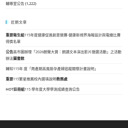
輔導室公告
(1,222)
近期文章
重要
衛生組
115年度健康促進創意競賽-健康新視界海報設計與電繪比賽
得獎名單
公告
高市圖辦理「2026朗聲大賞：朗讀文本演出影片徵選活動」之活動
辦法
圖書館
轉知115年 度「周產期高風險孕產婦追蹤關懷計畫說明」
重要
115繁星推薦校內選填說明
教務處
HOT
註冊組
115 學年度大學學測成績查詢公告