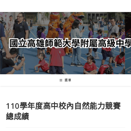
跳
轉
至
主
要
內
容
選單
110學年度高中校內自然能力競賽
總成績