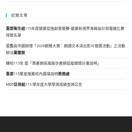
近期文章
重要
衛生組
115年度健康促進創意競賽-健康新視界海報設計與電繪比賽
得獎名單
公告
高市圖辦理「2026朗聲大賞：朗讀文本演出影片徵選活動」之活動
辦法
圖書館
轉知115年 度「周產期高風險孕產婦追蹤關懷計畫說明」
重要
115繁星推薦校內選填說明
教務處
HOT
註冊組
115 學年度大學學測成績查詢公告