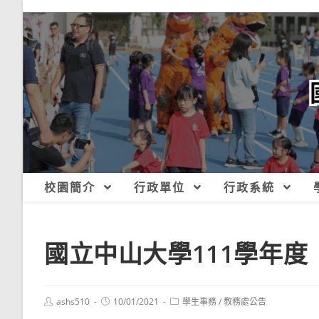
跳
轉
至
主
要
內
容
校園簡介
行政單位
行政系統
國立中山大學111學年
Post
Post
Post
ashs510
10/01/2021
學生事務
/
教務處公告
author:
published:
category: