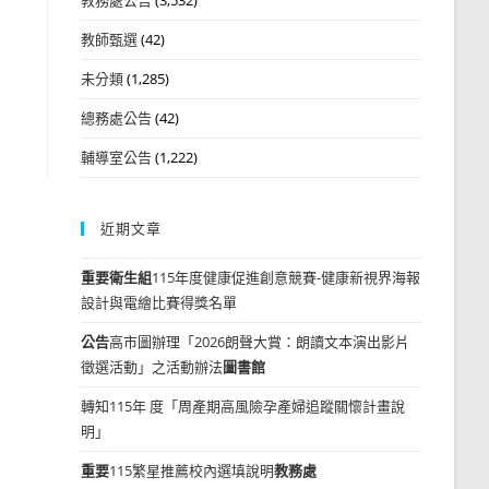
教師甄選
(42)
未分類
(1,285)
總務處公告
(42)
輔導室公告
(1,222)
近期文章
重要
衛生組
115年度健康促進創意競賽-健康新視界海報
設計與電繪比賽得獎名單
公告
高市圖辦理「2026朗聲大賞：朗讀文本演出影片
徵選活動」之活動辦法
圖書館
轉知115年 度「周產期高風險孕產婦追蹤關懷計畫說
明」
重要
115繁星推薦校內選填說明
教務處