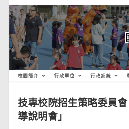
跳
轉
至
主
要
內
容
校園簡介
行政單位
行政系統
技專校院招生策略委員會
導說明會」