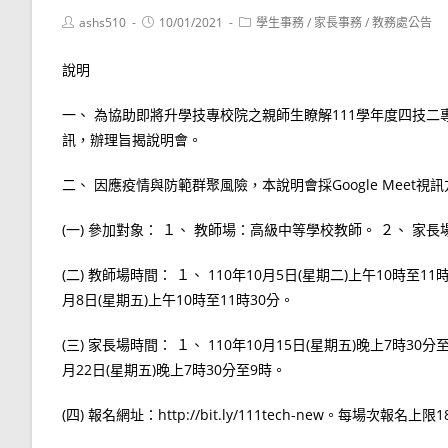
Post
Post
Post
ashs510
10/01/2021
學生事務
/
家長事務
/
教務處公告
author:
published:
category:
說明
一、 為協助即將升學技專校院之親師生瞭解111學年度四技
訊，辦理旨揭說明會。
二、 因應疫情與防範群聚風險，本說明會採Google Meet
(一) 參加對象： １、 教師場：高級中等學校教師。 ２、 家
(二) 教師場時間： １、 110年10月5日(星期二)上午10時至11時
月8日(星期五)上午10時至11時30分。
(三) 家長場時間： １、 110年10月15日(星期五)晚上7時30分至
月22日(星期五)晚上7時30分至9時。
(四) 報名網址：http://bit.ly/111tech-new。每場次