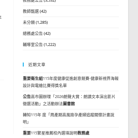
教師甄選
(42)
年
未分類
(1,285)
總務處公告
(42)
輔導室公告
(1,222)
近期文章
重要
衛生組
115年度健康促進創意競賽-健康新視界海報
設計與電繪比賽得獎名單
公告
高市圖辦理「2026朗聲大賞：朗讀文本演出影片
徵選活動」之活動辦法
圖書館
轉知115年 度「周產期高風險孕產婦追蹤關懷計畫說
明」
重要
115繁星推薦校內選填說明
教務處