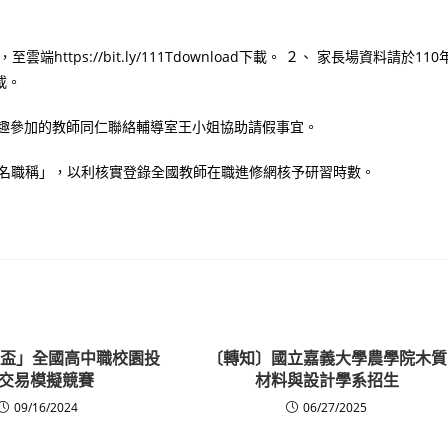
https://bit.ly/111Tdownload下載。 ２、 家長場資料請於110
下載。
興趣參加的教師同仁聯絡輔導室王小姐協助請假事宜。
姓名職稱」，以利核實登錄全國教師在職進修網核予研習時數。
樹德盃」全國高中職校園投
〔轉知〕國立嘉義大學農學院木質
交易模擬競賽
材料與設計學系招生
09/16/2024
06/27/2025