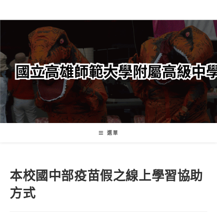
跳
轉
至
主
要
內
容
選單
本校國中部疫苗假之線上學習協助
方式