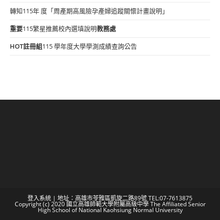
轉知115年 度「周產期高風險孕產婦追蹤關懷計畫說明」
重要
115繁星推薦校內選填說明
教務處
HOT
註冊組
115 學年度大學學測成績查詢公告
登入系統
| 地址：高雄市苓雅區凱旋二路89號 TEL:07-7613875
Copyright (c) 2020 國立高雄師範大學附屬高級中學 The Affiliated Senior
High School of National Kaohsiung Normal University