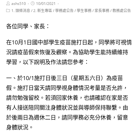
Post
Post
ashs510
10/01/2021
author:
published:
Post
1. 頭條消息
/
2. 新生專區
/
學務處公告
/
學生事務
/
家長事務
/
教務處公告
category:
各位同學、家長：
在10月1日國中部學生疫苗施打日起，同學將可視情
況請疫苗假來恢復及觀察。為協助學生能持續維持
學習，以下說明及作法請您參考：
一、於10/1施打日後三日（星期五六日）為疫苗
假。施打日當天請同學視身體情況考量是否允許，
請勿勉強留校。若須回家休養，也請確認在家是否
有人接送陪同關注身體狀況並與導師保持聯繫。由
於後兩日為週休二日，請同學務必充分休養，留意
身體狀況。