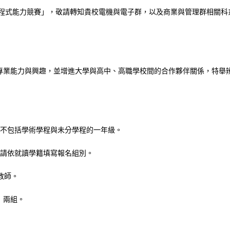
職程式能力競賽」，敬請轉知貴校電機與電子群，以及商業與管理群相關科
專業能力與興趣，並增進大學與高中、高職學校間的合作夥伴關係，特舉
但不包括學術學程與未分學程的一年級。
名請依就讀學籍填寫報名組別。
教師。
」兩組。