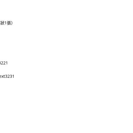
）
獎狀1張）
3221
ext3231