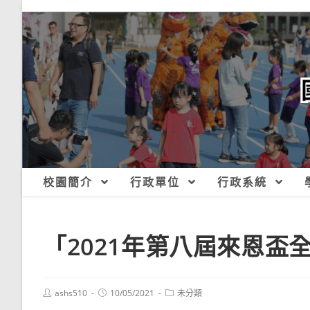
跳
轉
至
主
要
內
容
校園簡介
行政單位
行政系統
「2021年第八屆來恩盃
Post
Post
Post
ashs510
10/05/2021
未分類
author:
published:
category: