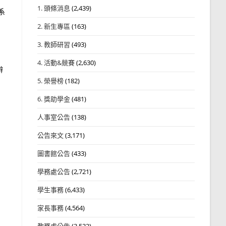
1. 頭條消息
(2,439)
系
2. 新生專區
(163)
3. 教師研習
(493)
4. 活動&競賽
(2,630)
辨
5. 榮譽榜
(182)
6. 獎助學金
(481)
人事室公告
(138)
公告來文
(3,171)
圖書館公告
(433)
學務處公告
(2,721)
學生事務
(6,433)
家長事務
(4,564)
教務處公告
(3,532)