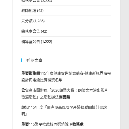
教師甄選
(42)
未分類
(1,285)
總務處公告
(42)
輔導室公告
(1,222)
近期文章
重要
衛生組
115年度健康促進創意競賽-健康新視界海報
設計與電繪比賽得獎名單
公告
高市圖辦理「2026朗聲大賞：朗讀文本演出影片
徵選活動」之活動辦法
圖書館
轉知115年 度「周產期高風險孕產婦追蹤關懷計畫說
明」
重要
115繁星推薦校內選填說明
教務處