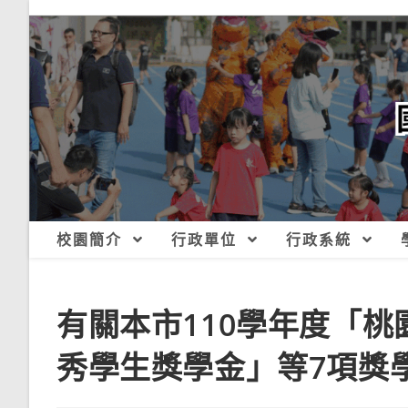
跳
轉
至
主
要
內
容
校園簡介
行政單位
行政系統
有關本市110學年度「
秀學生獎學金」等7項獎