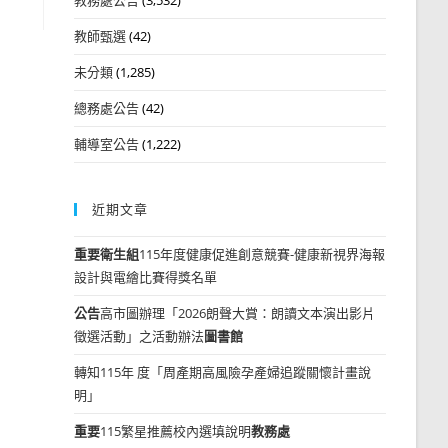
教師甄選
(42)
未分類
(1,285)
總務處公告
(42)
輔導室公告
(1,222)
近期文章
重要
衛生組
115年度健康促進創意競賽-健康新視界海報
設計與電繪比賽得獎名單
公告
高市圖辦理「2026朗聲大賞：朗讀文本演出影片
徵選活動」之活動辦法
圖書館
轉知115年 度「周產期高風險孕產婦追蹤關懷計畫說
明」
重要
115繁星推薦校內選填說明
教務處