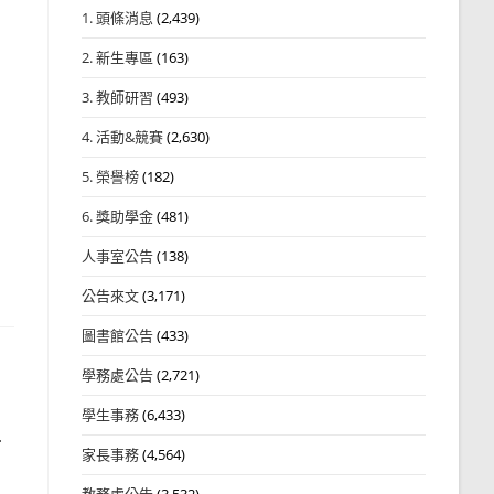
1. 頭條消息
(2,439)
2. 新生專區
(163)
3. 教師研習
(493)
4. 活動&競賽
(2,630)
5. 榮譽榜
(182)
6. 獎助學金
(481)
人事室公告
(138)
公告來文
(3,171)
圖書館公告
(433)
學務處公告
(2,721)
學生事務
(6,433)
二
家長事務
(4,564)
教務處公告
(3,532)