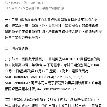
Post
Post
ashs510
10/05/2021
author:
published:
Post
公告來文
/
學生事務
/
家長事務
/
教務處公告
category:
一、考量108課綱重視核心素養與因應學習歷程需逐年累積之需
求，樂學網－線上學習平台，提供多種「學習歷程」的準備管道，
幫助學子們在準備學業期間，培養未來跨科整合能力，還能額外提
升自主學習力與競爭力。
二、現有管道為：
(一)「AMC 國際數學競賽」：目前開放AMC10、12兩種程度的測
驗，就讀高中職三年級(含)以下可報考，考試日期分別落在110年
11月11日(星期四)與11月17日(星期三) 晚上，證照代碼為
AMC10A(0802)、AMC10B(0804)、AMC12A(0803)、
AMC12B(0806)，可至本司官網了解競賽內容與測驗簡章，並申請
相關課程與題本練習(347.com.tw/event/AMC)。
(二)「樂學盃議題寫作比賽」：徵文主題為「斜槓世代探索家」，
分為國中組與高中職組，徵件日期至110年11月30日截止，參賽者