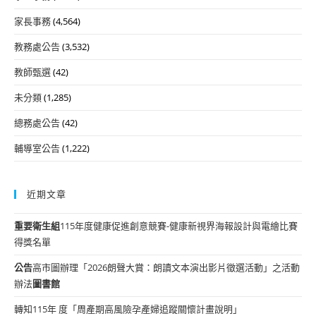
家長事務
(4,564)
教務處公告
(3,532)
教師甄選
(42)
未分類
(1,285)
總務處公告
(42)
輔導室公告
(1,222)
近期文章
重要
衛生組
115年度健康促進創意競賽-健康新視界海報設計與電繪比賽
得獎名單
公告
高市圖辦理「2026朗聲大賞：朗讀文本演出影片徵選活動」之活動
辦法
圖書館
轉知115年 度「周產期高風險孕產婦追蹤關懷計畫說明」