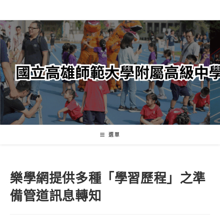
跳
轉
至
主
要
內
容
選單
樂學網提供多種「學習歷程」之準
備管道訊息轉知