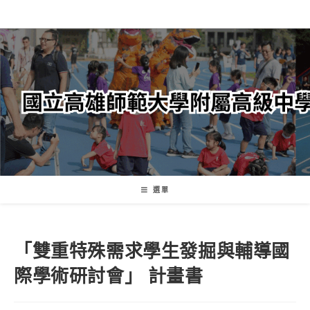
跳
轉
至
主
要
內
容
選單
「雙重特殊需求學生發掘與輔導國
際學術研討會」 計畫書