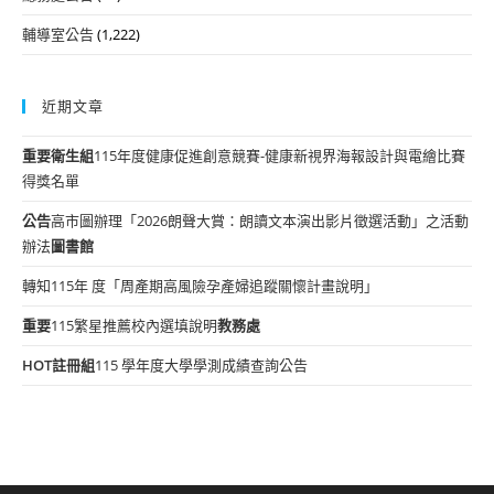
輔導室公告
(1,222)
近期文章
重要
衛生組
115年度健康促進創意競賽-健康新視界海報設計與電繪比賽
得獎名單
公告
高市圖辦理「2026朗聲大賞：朗讀文本演出影片徵選活動」之活動
辦法
圖書館
轉知115年 度「周產期高風險孕產婦追蹤關懷計畫說明」
重要
115繁星推薦校內選填說明
教務處
HOT
註冊組
115 學年度大學學測成績查詢公告