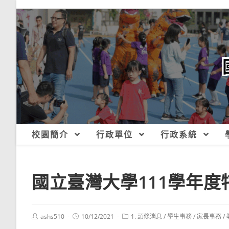
跳
轉
至
主
要
內
容
校園簡介
行政單位
行政系統
國立臺灣大學111學年
Post
Post
Post
ashs510
10/12/2021
1. 頭條消息
/
學生事務
/
家長事務
/
author:
published:
category: