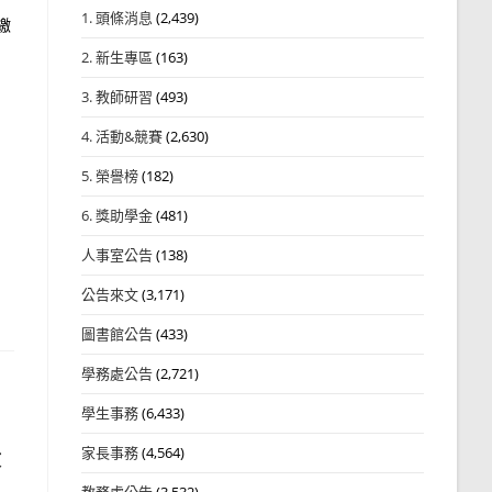
1. 頭條消息
(2,439)
繳
2. 新生專區
(163)
3. 教師研習
(493)
4. 活動&競賽
(2,630)
5. 榮譽榜
(182)
6. 獎助學金
(481)
人事室公告
(138)
公告來文
(3,171)
圖書館公告
(433)
學務處公告
(2,721)
學生事務
(6,433)
家長事務
(4,564)
故
教務處公告
(3,532)