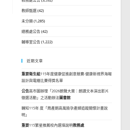
教師甄選
(42)
未分類
(1,285)
總務處公告
(42)
輔導室公告
(1,222)
近期文章
重要
衛生組
115年度健康促進創意競賽-健康新視界海報
設計與電繪比賽得獎名單
公告
高市圖辦理「2026朗聲大賞：朗讀文本演出影片
徵選活動」之活動辦法
圖書館
轉知115年 度「周產期高風險孕產婦追蹤關懷計畫說
明」
重要
115繁星推薦校內選填說明
教務處