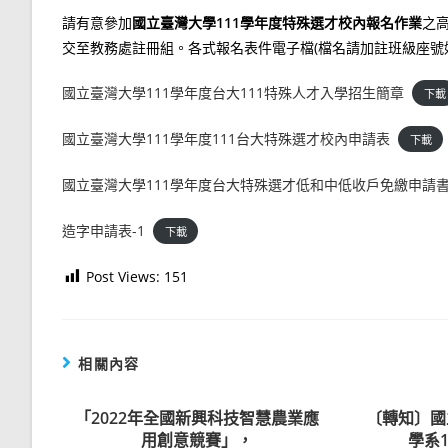
請有意參加
國立臺灣大學111學年度特殊選才校內報名作業
之
交至教務處註冊組。各式報名表件電子檔(檔名請加註班級座號姓名)也請一
國立臺灣大學111學年度台大111特殊人才入學招生簡章
下載
國立臺灣大學111學年度111台大特殊選才校內申請表
下載
國立臺灣大學111學年度台大特殊選才低和中低收戶免繳申請
造字申請表-1
下載
Post Views:
151
相關內容
「2022年全國新興科技智慧農業應
〔轉知〕國
用創意競賽」，
學系