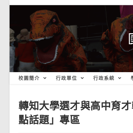
跳
轉
至
主
要
內
容
校園簡介
行政單位
行政系統
轉知大學選才與高中育才輔
點話題」專區