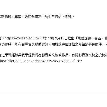
出「焦點話題」專區，歡迎全國高中師生至網站上瀏覽。
tps://collego.edu.tw）於110年9月15日推出「焦點話題」專區，
項議題時，能有更豐富之輔助資訊。關於該專區詳細之介紹請參見附件一
身之學習經驗與教學經驗轉為影音或文稿或作品，有關影音及文稿之投稿
ite/ColleGo-306dbe2dd8ea487192a5397d6a56f5cc。