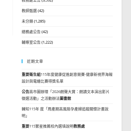
教師甄選
(42)
未分類
(1,285)
總務處公告
(42)
輔導室公告
(1,222)
近期文章
重要
衛生組
115年度健康促進創意競賽-健康新視界海報
設計與電繪比賽得獎名單
公告
高市圖辦理「2026朗聲大賞：朗讀文本演出影片
徵選活動」之活動辦法
圖書館
轉知115年 度「周產期高風險孕產婦追蹤關懷計畫說
明」
重要
115繁星推薦校內選填說明
教務處