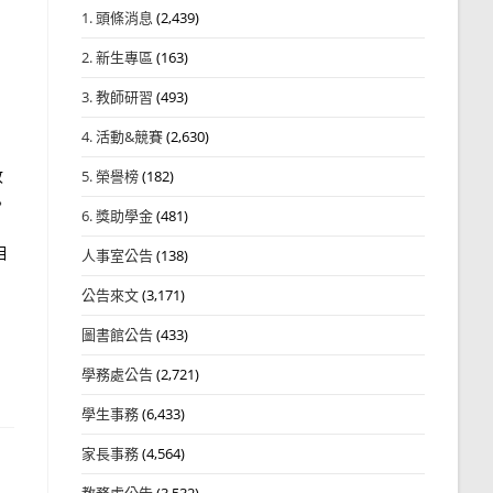
1. 頭條消息
(2,439)
2. 新生專區
(163)
3. 教師研習
(493)
4. 活動&競賽
(2,630)
收
5. 榮譽榜
(182)
。
6. 獎助學金
(481)
相
人事室公告
(138)
公告來文
(3,171)
圖書館公告
(433)
學務處公告
(2,721)
學生事務
(6,433)
家長事務
(4,564)
教務處公告
(3,532)