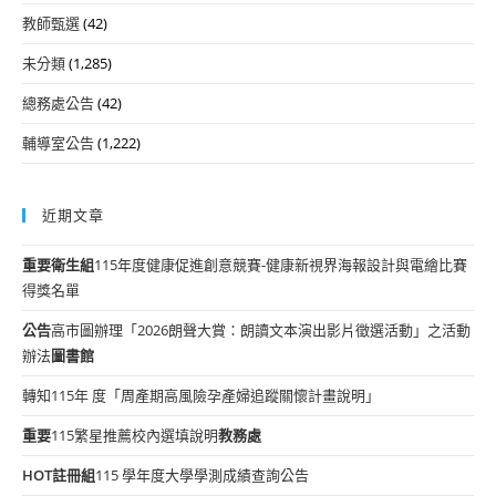
教師甄選
(42)
未分類
(1,285)
總務處公告
(42)
輔導室公告
(1,222)
近期文章
重要
衛生組
115年度健康促進創意競賽-健康新視界海報設計與電繪比賽
得獎名單
公告
高市圖辦理「2026朗聲大賞：朗讀文本演出影片徵選活動」之活動
辦法
圖書館
轉知115年 度「周產期高風險孕產婦追蹤關懷計畫說明」
重要
115繁星推薦校內選填說明
教務處
HOT
註冊組
115 學年度大學學測成績查詢公告