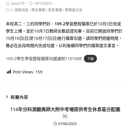
Post
Post
ashs510
10/13/2021
author:
published:
Post
1. 頭條消息
/
學生事務
/
家長事務
/
教務處公告
category:
本校高二、三的同學們好，
109-2
學習歷程檔案已於10月3日完成
學生上傳，並於10月7日教師全數認證完畢。目前已開放同學們於
10月10日(日)至10月17日(日)進行檔案勾選。請同學們把握時間，
務必在此段時間內完成勾選，以利後續同學們的檔案提交事宜。
109-2學生學習歷程檔案勾選通知1101008
下載
Post Views:
159
相關內容
114年分科測驗高師大附中考場提供考生休息區分配圖
￼
07/06/2025