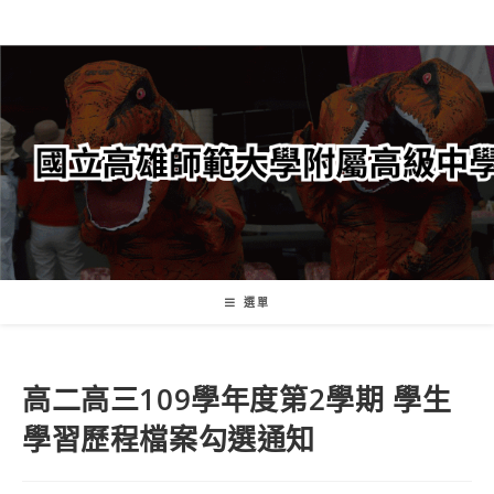
跳
轉
至
主
要
內
容
選單
高二高三109學年度第2學期 學生
學習歷程檔案勾選通知