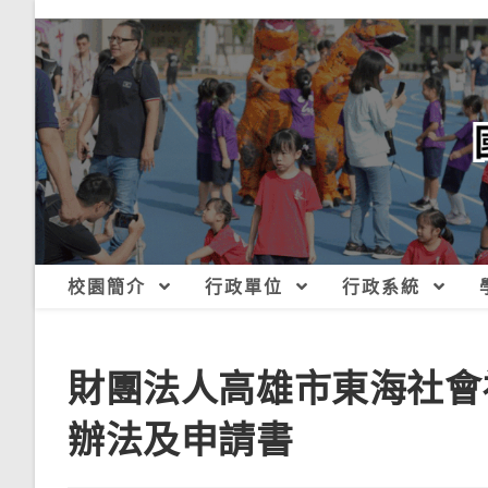
跳
轉
至
主
要
內
容
校園簡介
行政單位
行政系統
財團法人高雄市東海社會
辦法及申請書