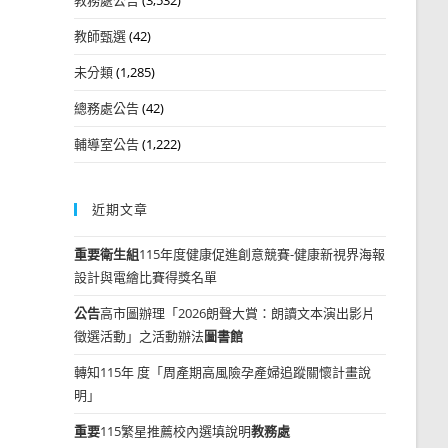
教師甄選
(42)
未分類
(1,285)
總務處公告
(42)
輔導室公告
(1,222)
近期文章
重要
衛生組
115年度健康促進創意競賽-健康新視界海報
設計與電繪比賽得獎名單
公告
高市圖辦理「2026朗聲大賞：朗讀文本演出影片
徵選活動」之活動辦法
圖書館
轉知115年 度「周產期高風險孕產婦追蹤關懷計畫說
明」
重要
115繁星推薦校內選填說明
教務處