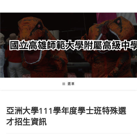
跳
轉
至
主
要
內
容
選單
亞洲大學111學年度學士班特殊選
才招生資訊