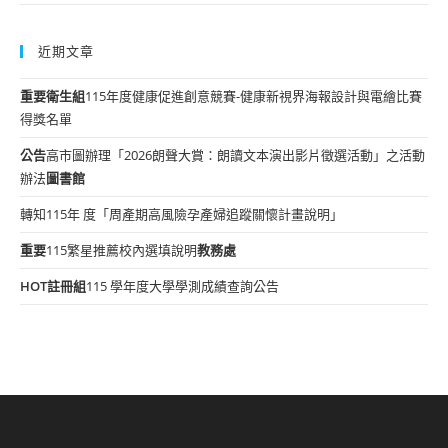
近期文章
重要
衛生組
115年度健康促進創意競賽-健康新視界海報設計與電繪比賽
得獎名單
公告
高市圖辦理「2026朗聲大賞：朗讀文本演出影片徵選活動」之活動
辦法
圖書館
轉知115年 度「周產期高風險孕產婦追蹤關懷計畫說明」
重要
115繁星推薦校內選填說明
教務處
HOT
註冊組
115 學年度大學學測成績查詢公告