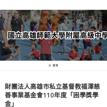
跳
轉
至
主
要
內
容
選單
財團法人高雄市私立基督教福澤慈
善事業基金會110年度「困學獎學
金」