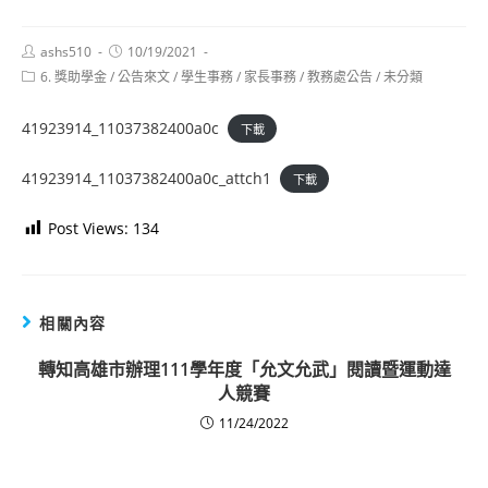
Post
Post
ashs510
10/19/2021
author:
published:
Post
6. 獎助學金
/
公告來文
/
學生事務
/
家長事務
/
教務處公告
/
未分類
category:
41923914_11037382400a0c
下載
41923914_11037382400a0c_attch1
下載
Post Views:
134
相關內容
轉知高雄市辦理111學年度「允文允武」閱讀暨運動達
人競賽
11/24/2022