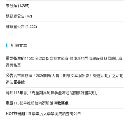
未分類
(1,285)
總務處公告
(42)
輔導室公告
(1,222)
近期文章
重要
衛生組
115年度健康促進創意競賽-健康新視界海報設計與電繪比賽
得獎名單
公告
高市圖辦理「2026朗聲大賞：朗讀文本演出影片徵選活動」之活動
辦法
圖書館
轉知115年 度「周產期高風險孕產婦追蹤關懷計畫說明」
重要
115繁星推薦校內選填說明
教務處
HOT
註冊組
115 學年度大學學測成績查詢公告