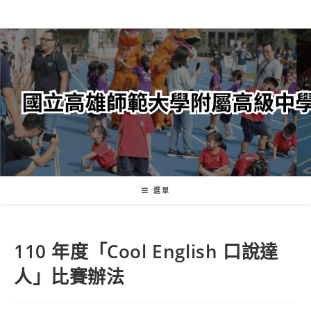
跳
轉
至
主
要
內
容
選單
110 年度「Cool English 口說達
人」比賽辦法