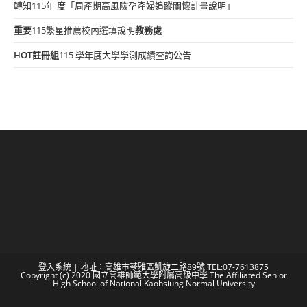
轉知115年 度「周產期高風險孕產婦追蹤關懷計畫說明」
重要
115繁星推薦校內選填說明
教務處
HOT
註冊組
115 學年度大學學測成績查詢公告
登入系統
| 地址：高雄市苓雅區凱旋二路89號 TEL:07-7613875
Copyright (c) 2020 國立高雄師範大學附屬高級中學 The Affiliated Senior
High School of National Kaohsiung Normal University