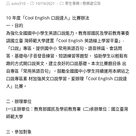
Post
Post
Post
ashs510
10/19/2021
學生事務
/
教務處公告
author:
published:
category:
10 年度「Cool English 口說達人」比賽辦法
一、目的
為強化全國國中小學生英語口說能力，教育部國民及學前教育署委
請國立臺 灣師範大學建置「Cool English 英語線上學習平臺」-
「口說」專區，提供國中小 常用英語百句、語音辨識、會話問
答、基礎母/子音發音練習、短語練習等題型， 協助學生以輕鬆有
趣的方式開口說英文，建立良好的口說基礎。本次比賽題目係 出
自專區「常用英語百句」，鼓勵全國國中小學生持續運用本網站之
口說專區素 材加強英文口說學習，爰辦理「Cool English 口說達
人」比賽。
二、辦理單位
(一)主辦單位：教育部國民及學前教育署 (二)承辦單位：國立臺灣
師範大學
三、參加對象