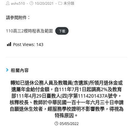
Post
Post
Post
ashs510
10/20/2021
未分類
author:
published:
category:
請參閱附件：
110高三2模時程表及範圍
下載
Post Views:
143
相關內容
轉知已退休公務人員及教職員(含遺族)所領月退休金或
遺屬年金給付金額，自111年7月1日起調高2%及教育
部111年4月29日臺教人(四)字第1114201437A號令，
核釋校長、教師於中華民國一百十一年六月三十日申請
自願退休生效者，經服務學校證明不影響教學，得視為
特殊原因。
05/05/2022