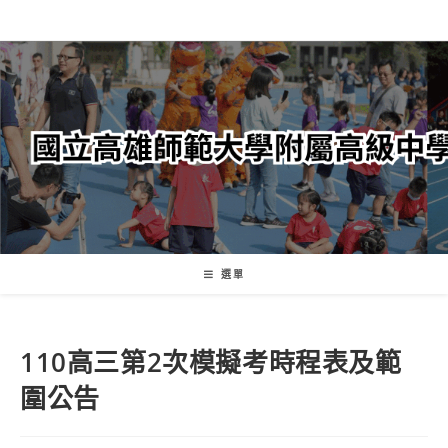
跳
轉
至
主
要
內
容
選單
110高三第2次模擬考時程表及範
圍公告