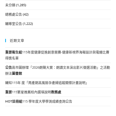
未分類
(1,285)
總務處公告
(42)
輔導室公告
(1,222)
近期文章
重要
衛生組
115年度健康促進創意競賽-健康新視界海報設計與電繪比賽
得獎名單
公告
高市圖辦理「2026朗聲大賞：朗讀文本演出影片徵選活動」之活動
辦法
圖書館
轉知115年 度「周產期高風險孕產婦追蹤關懷計畫說明」
重要
115繁星推薦校內選填說明
教務處
HOT
註冊組
115 學年度大學學測成績查詢公告