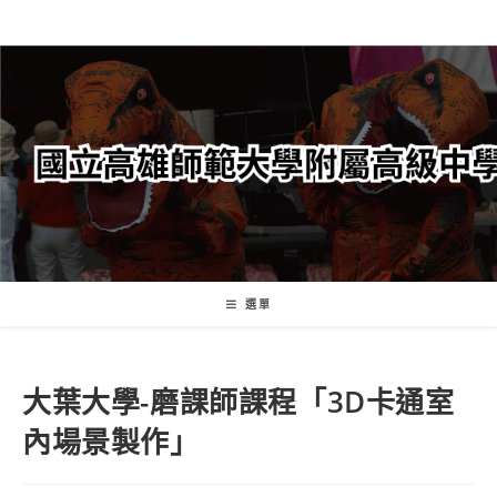
跳
轉
至
主
要
內
容
選單
大葉大學-磨課師課程「3D卡通室
內場景製作」