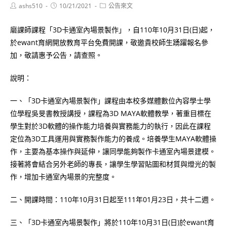
Post
Post
Post
ashs510
10/21/2021
公告來文
author:
published:
category:
磨課師課程「3D卡通室內場景製作」，自110年10月31日(日)起，
於ewant育網開放教育平台免費開課，敬邀貴校師生踴躍報名參
加，敬請惠予公告，請查照。
說明：
一、「3D卡通室內場景製作」課程由本校多媒體數位內容學士學
位學程吳旻書教授講授，課程為3D MAYA軟體教學，著重目標在
學生對於3D軟體的操作能力培養與實務能力的執行，因此在課程
定位為3D工具運用與實務製作能力的養成。培養學生MAYA軟體操
作，主要為基本操作與延伸，讓同學能夠製作卡通室內場景建模。
接著將會結合另外老師的專長，讓學生學習貼圖和材質與燈光的製
作，增加卡通室內場景的完整度。
二、開課時間：110年10月31日起至111年01月23日，共十二週。
三、「3D卡通室內場景製作」將於110年10月31日(日)於ewant育