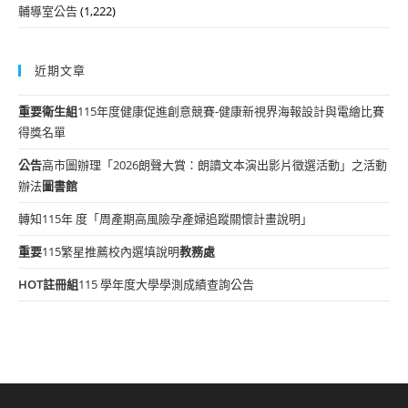
輔導室公告
(1,222)
近期文章
重要
衛生組
115年度健康促進創意競賽-健康新視界海報設計與電繪比賽
得獎名單
公告
高市圖辦理「2026朗聲大賞：朗讀文本演出影片徵選活動」之活動
辦法
圖書館
轉知115年 度「周產期高風險孕產婦追蹤關懷計畫說明」
重要
115繁星推薦校內選填說明
教務處
HOT
註冊組
115 學年度大學學測成績查詢公告