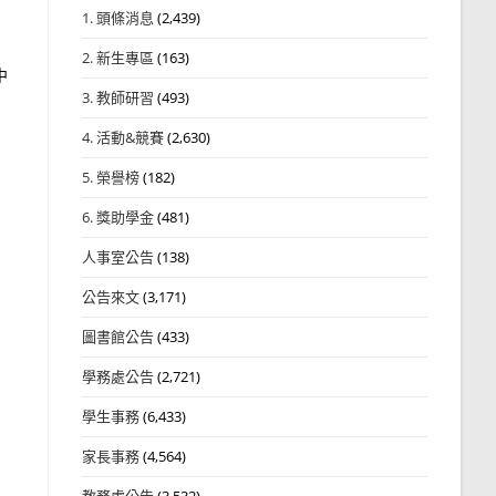
1. 頭條消息
(2,439)
2. 新生專區
(163)
中
3. 教師研習
(493)
4. 活動&競賽
(2,630)
5. 榮譽榜
(182)
6. 獎助學金
(481)
人事室公告
(138)
公告來文
(3,171)
圖書館公告
(433)
學務處公告
(2,721)
學生事務
(6,433)
家長事務
(4,564)
教務處公告
(3,532)