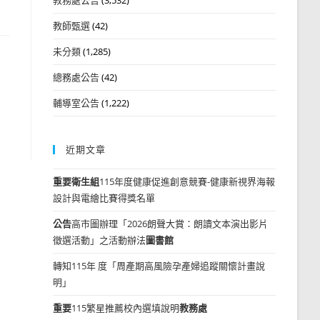
教師甄選
(42)
未分類
(1,285)
總務處公告
(42)
輔導室公告
(1,222)
》
近期文章
重要
衛生組
115年度健康促進創意競賽-健康新視界海報
設計與電繪比賽得獎名單
公告
高市圖辦理「2026朗聲大賞：朗讀文本演出影片
徵選活動」之活動辦法
圖書館
轉知115年 度「周產期高風險孕產婦追蹤關懷計畫說
明」
重要
115繁星推薦校內選填說明
教務處