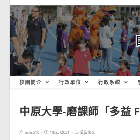
跳
轉
至
主
要
內
容
校園簡介
行政單位
行政系統
中原大學-磨課師「多益 
Post
Post
Post
ashs510
10/25/2021
公告來文
author:
published:
category: