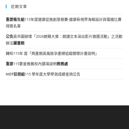
近期文章
重要
衛生組
115年度健康促進創意競賽-健康新視界海報設計與電繪比賽
得獎名單
公告
高市圖辦理「2026朗聲大賞：朗讀文本演出影片徵選活動」之活動
辦法
圖書館
轉知115年 度「周產期高風險孕產婦追蹤關懷計畫說明」
重要
115繁星推薦校內選填說明
教務處
HOT
註冊組
115 學年度大學學測成績查詢公告