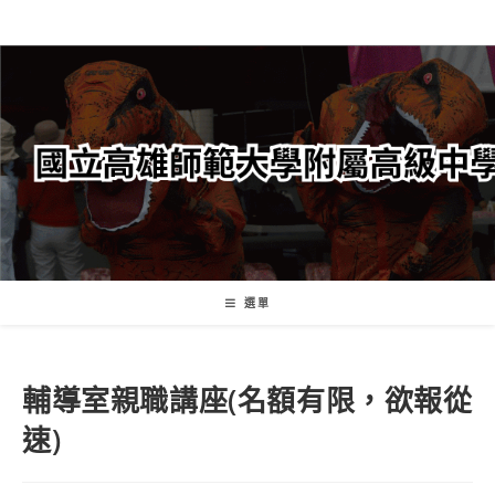
跳
轉
至
主
要
內
容
選單
輔導室親職講座(名額有限，欲報從
速)