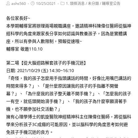
Post
Post
Post
ashs560
10/25/2021
1. 頭條消息
/
未分類
/
輔導室公告
author:
published:
category:
各位家長好~
本學期輔導室將辦理兩場親職講座，邀請精神科陳偉任醫師從腦神
經科學的角度來跟家長分享如何認識與教養孩子，因為是實體講
座，所以有參與人數限制，預報從速哦~
輔導室 敬邀110.10
第二場【從大腦迴路解套孩子的手機沉迷】
日期: 2021/10/29 (五) 14:30~16:10
「奇怪，我的孩子怎麼用手指頭講話的時間，好像比用嘴巴講話的
時間來得多？」、「是什麼原因讓我的孩子的手指離不開螢
幕？」、「為什麼我的孩子整天離不開手機？」、「怎麼我的孩子
一有空，就低頭開始滑手機？」、「我的孩子為什麼寧願滑著手
機，也不願參加社交活動？」
擁有心理學博士的凱旋醫院神經精神科主任陳偉任醫師，將從腦科
學來分析孩子3C成癮的可能原因，並以腦科學的角度思考如何避
免孩子手機沉迷的良方。