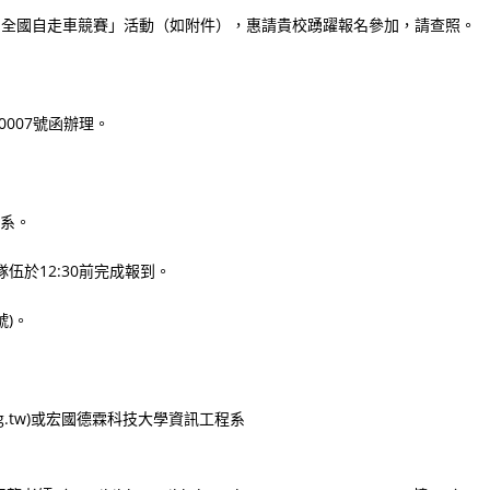
賽-全國自走車競賽」活動（如附件），惠請貴校踴躍報名參加，請查照。
0007號函辦理。
程系。
加隊伍於12:30前完成報到。
號)。
.org.tw)或宏國德霖科技大學資訊工程系