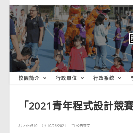
跳
轉
至
主
要
內
容
校園簡介
行政單位
行政系統
「2021青年程式設計競
Post
Post
Post
ashs510
10/26/2021
公告來文
author:
published:
category: