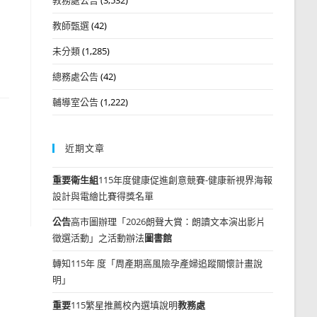
教師甄選
(42)
未分類
(1,285)
總務處公告
(42)
輔導室公告
(1,222)
近期文章
重要
衛生組
115年度健康促進創意競賽-健康新視界海報
設計與電繪比賽得獎名單
公告
高市圖辦理「2026朗聲大賞：朗讀文本演出影片
徵選活動」之活動辦法
圖書館
轉知115年 度「周產期高風險孕產婦追蹤關懷計畫說
明」
重要
115繁星推薦校內選填說明
教務處