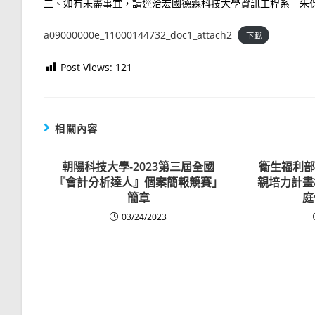
三、如有未盡事宜，請逕洽宏國德霖科技大學資訊工程系－朱保龍老師（Email
a09000000e_11000144732_doc1_attach2
下載
Post Views:
121
相關內容
朝陽科技大學-2023第三屆全國
衛生福利部
『會計分析達人』個案簡報競賽」
親培力計畫
簡章
庭
03/24/2023