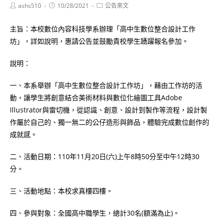
Post
Post
Post
ashs510
10/28/2021
公告來文
author:
published:
category:
主旨：本校數位內容科技學系辦理「高中生數位整合設計工作
坊」，詳如說明，惠請公告並鼓勵貴校學生踴躍報名參加。
說明：
一、本系舉辦「高中生數位整合設計工作坊」，藉由工作坊的活
動，讓學生將創意結合美術材料與數位化繪圖工具Adobe
Illustrator與雷切機，從認識、創意、設計到製作等流程，設計製
作屬於自己的、獨一無二的公仔造形與飾品，體驗完成數位創作的
成就感。
二、活動日期：110年11月20日(六)上午8時50分至中午12時30
分。
三、活動地點：本校求真樓四樓。
四、參與對象：全國高中職學生，總計30名(額滿為止)。