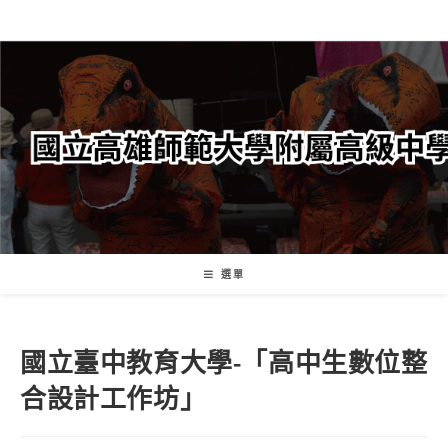
跳
轉
至
主
要
內
容
選單
國立臺中教育大學-「高中生數位整
合設計工作坊」