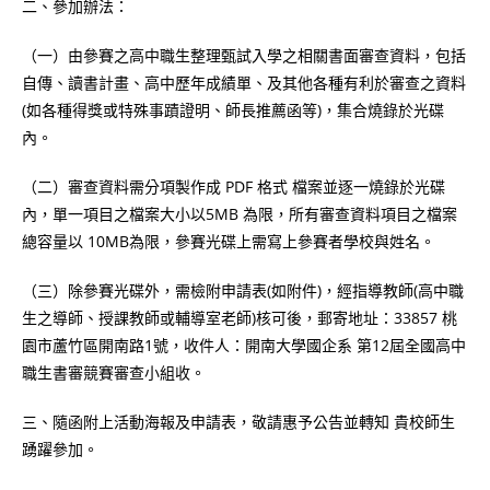
二、參加辦法：
（一）由參賽之高中職生整理甄試入學之相關書面審查資料，包括
自傳、讀書計畫、高中歷年成績單、及其他各種有利於審查之資料
(如各種得獎或特殊事蹟證明、師長推薦函等)，集合燒錄於光碟
內。
（二）審查資料需分項製作成 PDF 格式 檔案並逐一燒錄於光碟
內，單一項目之檔案大小以5MB 為限，所有審查資料項目之檔案
總容量以 10MB為限，參賽光碟上需寫上參賽者學校與姓名。
（三）除參賽光碟外，需檢附申請表(如附件)，經指導教師(高中職
生之導師、授課教師或輔導室老師)核可後，郵寄地址：33857 桃
園市蘆竹區開南路1號，收件人：開南大學國企系 第12屆全國高中
職生書審競賽審查小組收。
三、隨函附上活動海報及申請表，敬請惠予公告並轉知 貴校師生
踴躍參加。