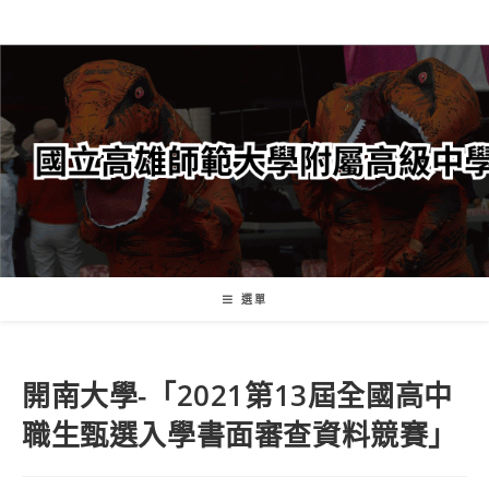
跳
轉
至
主
要
內
容
選單
開南大學-「2021第13屆全國高中
職生甄選入學書面審查資料競賽」