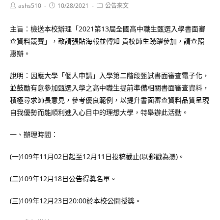
Post
Post
Post
ashs510
10/28/2021
公告來文
author:
published:
category:
主旨：檢送本校辦理「2021第13屆全國高中職生甄選入學書面審
查資料競賽」，敬請張貼海報並轉知 貴校師生踴躍參加，請查照
惠辦。
說明：因應大學「個人申請」入學第二階段甄試書面審查電子化，
並鼓勵有意參加甄選入學之高中職生提前準備相關書面審查資料，
積極尋求師長意見，參考優良範例，以提升書面審查資料品質呈現
自我優勢而能順利進入心目中的理想大學，特舉辦此活動。
一、辦理時間：
(一)109年11月02日起至12月11日投稿截止(以郵戳為憑)。
(二)109年12月18日公告得獎名單。
(三)109年12月23日20:00於本校公開授獎。