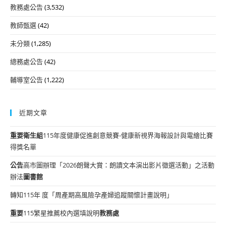
教務處公告
(3,532)
教師甄選
(42)
未分類
(1,285)
總務處公告
(42)
輔導室公告
(1,222)
近期文章
重要
衛生組
115年度健康促進創意競賽-健康新視界海報設計與電繪比賽
得獎名單
公告
高市圖辦理「2026朗聲大賞：朗讀文本演出影片徵選活動」之活動
辦法
圖書館
轉知115年 度「周產期高風險孕產婦追蹤關懷計畫說明」
重要
115繁星推薦校內選填說明
教務處