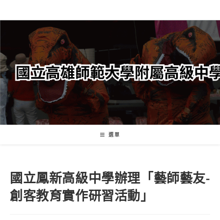
跳
轉
至
主
要
內
容
選單
國立鳳新高級中學辦理「藝師藝友-
創客教育實作研習活動」