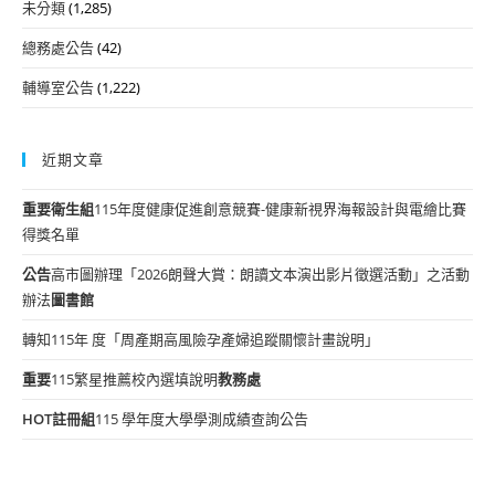
未分類
(1,285)
總務處公告
(42)
輔導室公告
(1,222)
近期文章
重要
衛生組
115年度健康促進創意競賽-健康新視界海報設計與電繪比賽
得獎名單
公告
高市圖辦理「2026朗聲大賞：朗讀文本演出影片徵選活動」之活動
辦法
圖書館
轉知115年 度「周產期高風險孕產婦追蹤關懷計畫說明」
重要
115繁星推薦校內選填說明
教務處
HOT
註冊組
115 學年度大學學測成績查詢公告