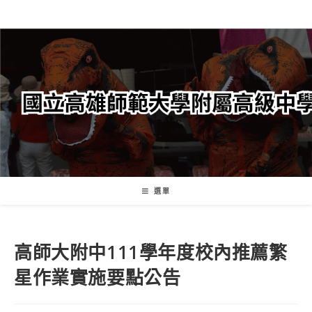
跳
轉
至
主
要
內
容
選單
高師大附中111學年度校內推薦繁
星作業實施要點公告