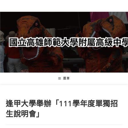
跳
轉
至
主
要
內
容
選單
逢甲大學舉辦「111學年度單獨招
生說明會」