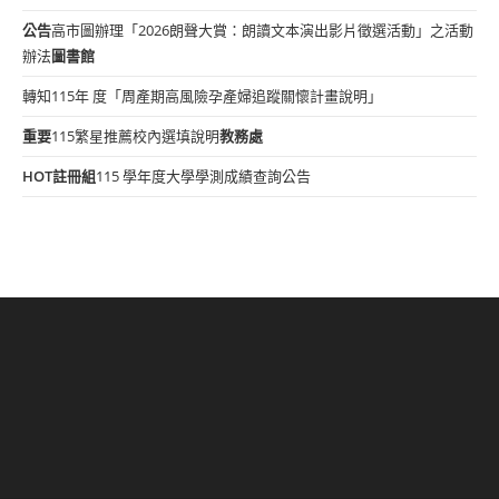
公告
高市圖辦理「2026朗聲大賞：朗讀文本演出影片徵選活動」之活動
辦法
圖書館
轉知115年 度「周產期高風險孕產婦追蹤關懷計畫說明」
重要
115繁星推薦校內選填說明
教務處
HOT
註冊組
115 學年度大學學測成績查詢公告