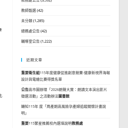
教師甄選
(42)
未分類
(1,285)
學
總務處公告
(42)
」
輔導室公告
(1,222)
近期文章
重要
衛生組
115年度健康促進創意競賽-健康新視界海報
設計與電繪比賽得獎名單
公告
高市圖辦理「2026朗聲大賞：朗讀文本演出影片
化
徵選活動」之活動辦法
圖書館
轉知115年 度「周產期高風險孕產婦追蹤關懷計畫說
明」
重要
115繁星推薦校內選填說明
教務處