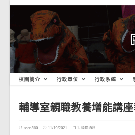
跳
轉
至
主
要
內
容
校園簡介
行政單位
行政系統
輔導室親職教養增能講座
Post
Post
Post
ashs560
11/10/2021
1. 頭條消息
author:
published:
category: