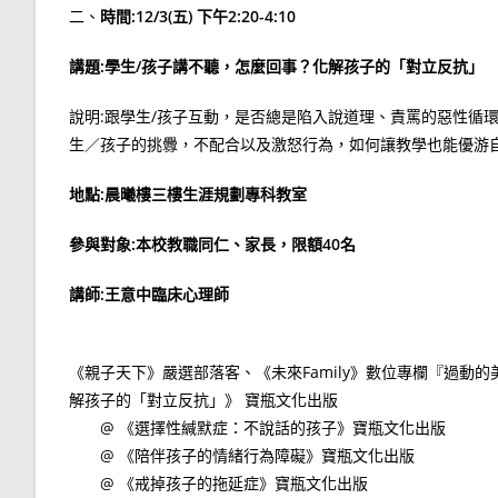
二、
時間:12/3(五) 下午2:20-4:10
講題:學生/孩子講不聽，怎麼回事？化解孩子的「對立反抗」
說明:跟學生/孩子互動，是否總是陷入說道理、責罵的惡性循
生／孩子的挑釁，不配合以及激怒行為，如何讓教學也能優游
地點:晨曦樓三樓生涯規劃專科教室
參與對象:本校教職同仁、家長，限額40名
講師:王意中臨床心理師
《親子天下》嚴選部落客、《未來Family》數位專欄『過動
解孩子的「對立反抗」》 寶瓶文化出版
@ 《選擇性緘默症：不說話的孩子》寶瓶文化出版
@ 《陪伴孩子的情緒行為障礙》寶瓶文化出版
@ 《戒掉孩子的拖延症》寶瓶文化出版