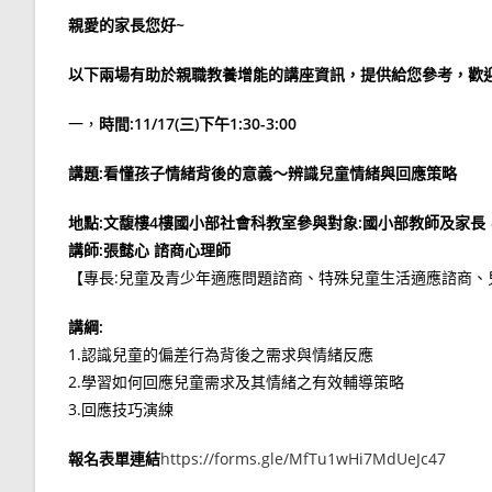
親愛的家長您好~
以下兩場有助於親職教養增能的講座資訊，提供給您參考，歡迎
一，
時間:11/17(三)下午1:30-3:00
講題:看懂孩子情緒背後的意義～辨識兒童情緒與回應策略
地點:文馥樓4樓國小部社會科教室參與對象:國小部教師及家長
講師:張懿心 諮商心理師
【專長:兒童及青少年適應問題諮商、特殊兒童生活適應諮商
講綱:
1.認識兒童的偏差行為背後之需求與情緒反應
2.學習如何回應兒童需求及其情緒之有效輔導策略
3.回應技巧演練
報名表單連結
https://forms.gle/MfTu1wHi7MdUeJc47