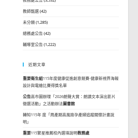
教師甄選
(42)
未分類
(1,285)
總務處公告
(42)
輔導室公告
(1,222)
近期文章
重要
衛生組
115年度健康促進創意競賽-健康新視界海報
設計與電繪比賽得獎名單
公告
高市圖辦理「2026朗聲大賞：朗讀文本演出影片
徵選活動」之活動辦法
圖書館
轉知115年 度「周產期高風險孕產婦追蹤關懷計畫說
明」
重要
115繁星推薦校內選填說明
教務處