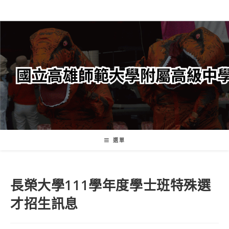
跳
轉
至
主
要
內
容
選單
長榮大學111學年度學士班特殊選
才招生訊息