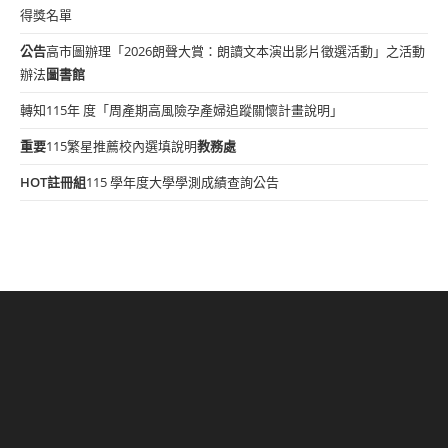
得獎名單
公告
高市圖辦理「2026朗聲大賞：朗讀文本演出影片徵選活動」之活動
辦法
圖書館
轉知115年 度「周產期高風險孕產婦追蹤關懷計畫說明」
重要
115繁星推薦校內選填說明
教務處
HOT
註冊組
115 學年度大學學測成績查詢公告