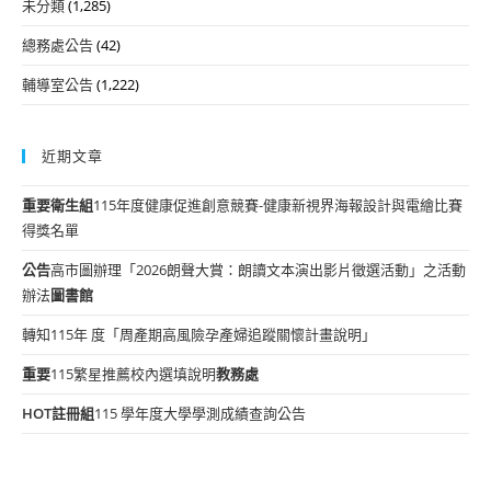
未分類
(1,285)
總務處公告
(42)
輔導室公告
(1,222)
近期文章
重要
衛生組
115年度健康促進創意競賽-健康新視界海報設計與電繪比賽
得獎名單
公告
高市圖辦理「2026朗聲大賞：朗讀文本演出影片徵選活動」之活動
辦法
圖書館
轉知115年 度「周產期高風險孕產婦追蹤關懷計畫說明」
重要
115繁星推薦校內選填說明
教務處
HOT
註冊組
115 學年度大學學測成績查詢公告