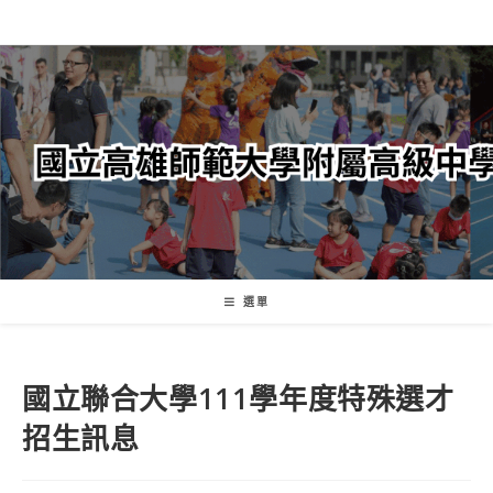
跳
轉
至
主
要
內
容
選單
國立聯合大學111學年度特殊選才
招生訊息