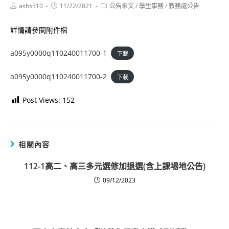
Post
Post
Post
ashs510
11/22/2021
公告來文
/
學生事務
/
教務處公告
author:
published:
category:
詳情請參閱附件檔
a095y0000q110240011700-1
下載
a095y0000q110240011700-2
下載
Post Views:
152
相關內容
112-1高二、高三多元選修加退選(含上課場地公告)
09/12/2023