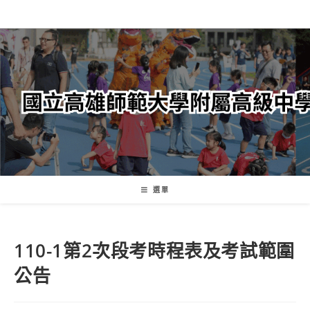
跳
轉
至
主
要
內
容
選單
110-1第2次段考時程表及考試範圍
公告