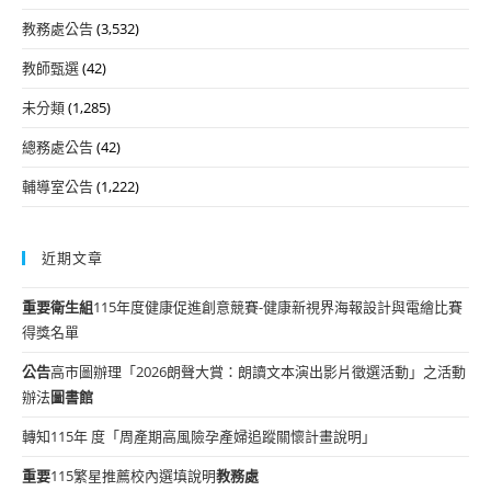
教務處公告
(3,532)
教師甄選
(42)
未分類
(1,285)
總務處公告
(42)
輔導室公告
(1,222)
近期文章
重要
衛生組
115年度健康促進創意競賽-健康新視界海報設計與電繪比賽
得獎名單
公告
高市圖辦理「2026朗聲大賞：朗讀文本演出影片徵選活動」之活動
辦法
圖書館
轉知115年 度「周產期高風險孕產婦追蹤關懷計畫說明」
重要
115繁星推薦校內選填說明
教務處