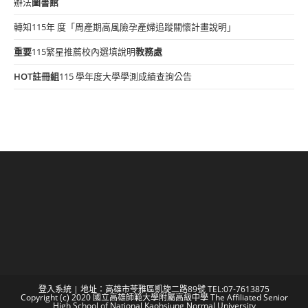
辦法
圖書館
轉知115年 度「周產期高風險孕產婦追蹤關懷計畫說明」
重要
115繁星推薦校內選填說明
教務處
HOT
註冊組
115 學年度大學學測成績查詢公告
登入系統
| 地址：高雄市苓雅區凱旋二路89號 TEL:07-7613875
Copyright (c) 2020 國立高雄師範大學附屬高級中學 The Affiliated Senior
High School of National Kaohsiung Normal University