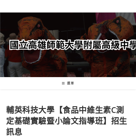
跳
轉
至
主
要
內
容
選單
輔英科技大學【食品中維生素C測
定基礎實驗暨小論文指導班】招生
訊息