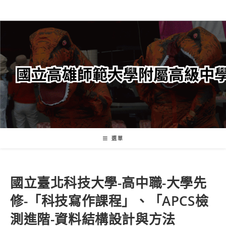
跳
轉
至
主
要
內
容
選單
國立臺北科技大學-高中職-大學先
修-「科技寫作課程」、「APCS檢
測進階-資料結構設計與方法