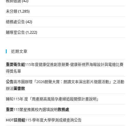
教師甄選
(42)
未分類
(1,285)
總務處公告
(42)
輔導室公告
(1,222)
近期文章
重要
衛生組
115年度健康促進創意競賽-健康新視界海報設計與電繪比賽
得獎名單
公告
高市圖辦理「2026朗聲大賞：朗讀文本演出影片徵選活動」之活動
辦法
圖書館
轉知115年 度「周產期高風險孕產婦追蹤關懷計畫說明」
重要
115繁星推薦校內選填說明
教務處
HOT
註冊組
115 學年度大學學測成績查詢公告