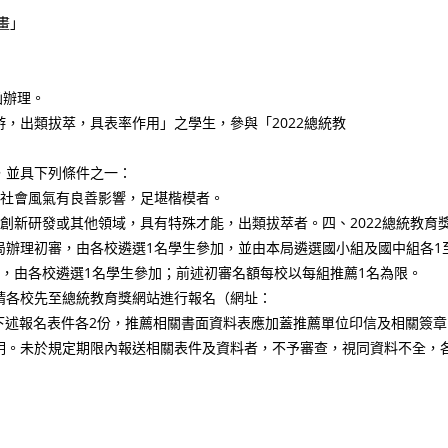
畫」
函辦理。
，出類拔萃，具表率作用」之學生，參與「2022總統教
，並具下列條件之一：
對社會風氣有良善影響，足堪楷模者。
創新研發或其他領域，具有特殊才能，出類拔萃者。四、2022總統教育
局辦理初審，由各校遴選1名學生參加，並由本局遴選國小組及國中組各1
，由各校遴選1名學生參加；前述初審名額每校以每組推薦1名為限。
止，請各校先至總統教育獎網站進行報名（網址：
，報名後請下載列印下述報名表件各2份，推薦相關書面資料表應加蓋推薦單位印信及相關簽
明。未於規定期限內報送相關表件及資料者，不予審查，視同資料不全，