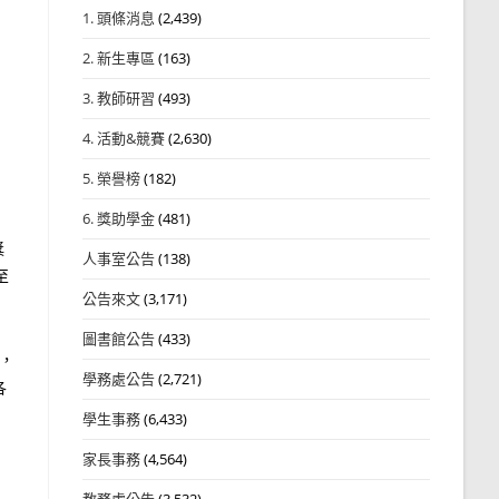
1. 頭條消息
(2,439)
2. 新生專區
(163)
3. 教師研習
(493)
4. 活動&競賽
(2,630)
5. 榮譽榜
(182)
6. 獎助學金
(481)
獎
人事室公告
(138)
至
公告來文
(3,171)
圖書館公告
(433)
章，
學務處公告
(2,721)
各
學生事務
(6,433)
家長事務
(4,564)
教務處公告
(3,532)