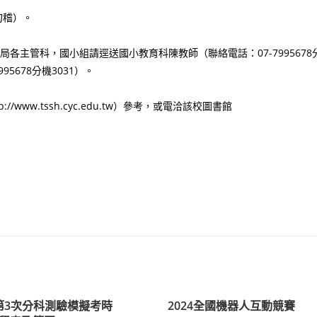
勾稽）。
各主管科，國小組請逕送國小教育科陳教師（聯絡電話：07-7995678
5678分機3031）。
ww.tssh.cyc.edu.tw）參考，或電洽該校圖書館
三第3次分科測驗模擬考時
2024全國機器人互動競賽