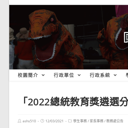
跳
轉
至
主
要
內
容
校園簡介
行政單位
行政系統
「2022總統教育獎遴選
Post
Post
Post
ashs510
12/03/2021
學生事務
/
家長事務
/
教務處公告
author:
published:
category: