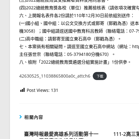
(四)2022總統教育獎各校（單位）推薦檢核表（請依項次確實
六、上開報名表件各2份請於110年12月30日前依組別送件：
(一)國小組、國中組：以公文交換方式或郵寄（郵戳為憑）送本局
機3058）；國中組請逕送國中教育科呂教師（聯絡電話：07-799
(二)高中職組：請郵寄至國立東石高中（郵戳為憑）。
七、本案倘有相關疑問，請逕至國立東石高中網站（網址：http://w
主任張世宗（聯絡電話：05-3794180分機670）。
八、檢附「2022總統教育獎遴選分組實施計畫」1份供參。
42630525_11038865800a0c_attch6
下載
Post Views:
131
相關內容
臺灣時報最愛高雄系列活動第十一
111-2高