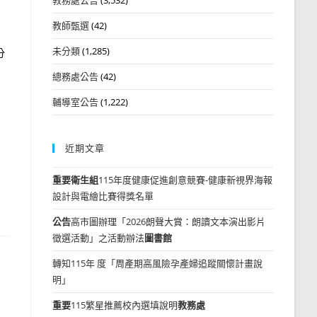
教師甄選
(42)
未分類
(1,285)
分
總務處公告
(42)
輔導室公告
(1,222)
近期文章
重要
衛生組
115年度健康促進創意競賽-健康新視界海報
設計與電繪比賽得獎名單
公告
高市圖辦理「2026朗聲大賞：朗讀文本演出影片
徵選活動」之活動辦法
圖書館
轉知115年 度「周產期高風險孕產婦追蹤關懷計畫說
明」
重要
115繁星推薦校內選填說明
教務處