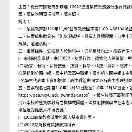
主旨：檢送有關教育部辦理「2022總統教育獎遴選分組實施計
案，請依說明事項辦理，請查照。
說明：
一、依據教育部110年11月9日臺教授國字第1100145810A號
二、旨案係鼓勵具有「能以順處逆，發揮人性積極面，力爭上游
育獎」遴選活動。
三、推薦條件：受推薦人於逆境中，仍能奮發向上、樂觀進取
(一)發揮服務奉獻、孝行表現、友愛行為、體恤他人等情懷，
(二)語言、藝術、薪傳技藝、技能、科學、科技、資訊、體育、
推薦組別分國小組、國中組及高中職組，國小組、國中組由本
5名學生代表本市參加複審；高中職組由國立東石高中辦理初審
五、旨案報名日期自110年11月30日起至110年12月30日
https://pea.ncyu.edu.tw/index.aspx）
另非學校型態實驗教育之機構或團體，須檢附推薦學生在學證
單位及受推薦人不得異議：
(一)2022總統教育獎受推薦人基本資料表。
(二)2022總統教育獎推薦資料表。
(三)2022總統教育獎受推薦者資料使用同意書。