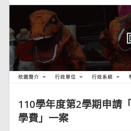
跳
轉
至
主
要
內
容
校園簡介
行政單位
行政系統
110學年度第2學期申
學費」一案