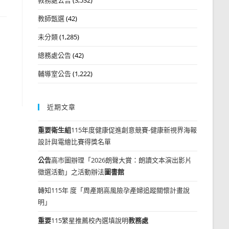
教師甄選
(42)
未分類
(1,285)
總務處公告
(42)
輔導室公告
(1,222)
近期文章
重要
衛生組
115年度健康促進創意競賽-健康新視界海報
設計與電繪比賽得獎名單
公告
高市圖辦理「2026朗聲大賞：朗讀文本演出影片
徵選活動」之活動辦法
圖書館
轉知115年 度「周產期高風險孕產婦追蹤關懷計畫說
明」
重要
115繁星推薦校內選填說明
教務處