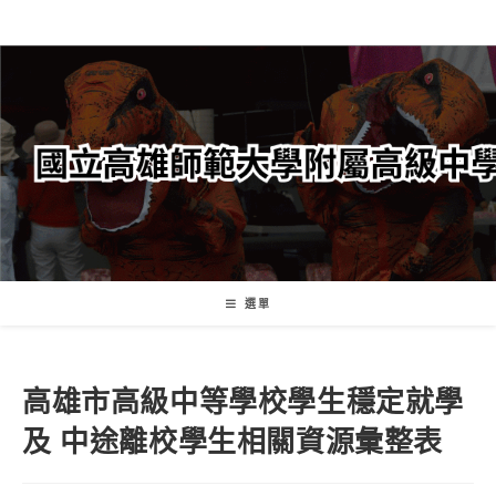
跳
轉
至
主
要
內
容
選單
高雄市高級中等學校學生穩定就學
及 中途離校學生相關資源彙整表