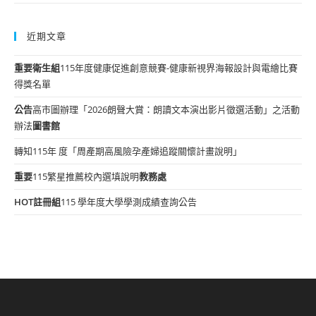
近期文章
重要
衛生組
115年度健康促進創意競賽-健康新視界海報設計與電繪比賽
得獎名單
公告
高市圖辦理「2026朗聲大賞：朗讀文本演出影片徵選活動」之活動
辦法
圖書館
轉知115年 度「周產期高風險孕產婦追蹤關懷計畫說明」
重要
115繁星推薦校內選填說明
教務處
HOT
註冊組
115 學年度大學學測成績查詢公告