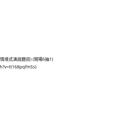
境式演說題目) (現場6抽1)
v=tt168pqfmSs)