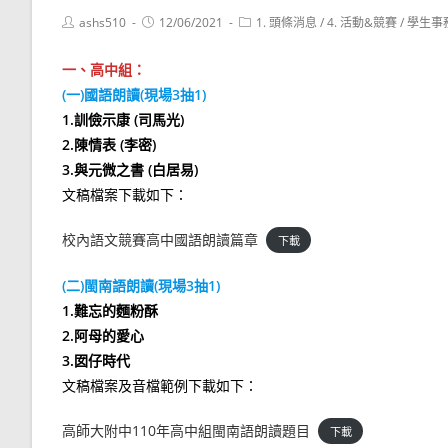
Post
Post
Post
ashs510
12/06/2021
1. 頭條消息
/
4. 活動&競賽
/
學生事
author:
published:
category:
一、高中組：
(一)國語朗讀(現場3抽1)
1.訓儉示康 (司馬光)
2.陳情表 (李密)
3.與元微之書 (白居易)
文稿檔案下載如下：
校內語文競賽高中國語朗讀篇章
下載
(二)閩南語朗讀(現場3抽1)
1.難忘的麵粉酥
2.阿母的愛心
3.囡仔時代
文稿檔案及音檔範例下載如下：
高師大附中110年高中組閩南語朗讀題目
下載