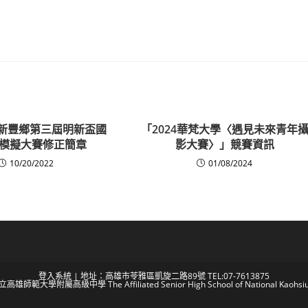
縣新豐鄉第三屆明新盃國
「2024華梵大學〈遇見未來青年
模擬大賽修正簡章
影大賽〉」競賽資訊
10/20/2022
01/08/2024
登入系統
| 地址：高雄市苓雅區凱旋二路89號 TEL:07-7613875
 國立高雄師範大學附屬高級中學 The Affiliated Senior High School of National Kaohsiun